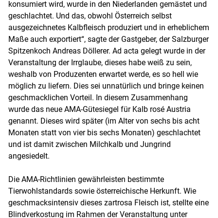
konsumiert wird, wurde in den Niederlanden gemästet und
geschlachtet. Und das, obwohl Österreich selbst
ausgezeichnetes Kalbfleisch produziert und in erheblichem
Maße auch exportiert“, sagte der Gastgeber, der Salzburger
Spitzenkoch Andreas Döllerer. Ad acta gelegt wurde in der
Veranstaltung der Irrglaube, dieses habe weiß zu sein,
weshalb von Produzenten erwartet werde, es so hell wie
möglich zu liefern. Dies sei unnatürlich und bringe keinen
geschmacklichen Vorteil. In diesem Zusammenhang
wurde das neue AMA-Gütesiegel für Kalb rosé Austria
genannt. Dieses wird später (im Alter von sechs bis acht
Monaten statt von vier bis sechs Monaten) geschlachtet
und ist damit zwischen Milchkalb und Jungrind
angesiedelt.
Die AMA-Richtlinien gewährleisten bestimmte
Tierwohlstandards sowie österreichische Herkunft. Wie
geschmacksintensiv dieses zartrosa Fleisch ist, stellte eine
Blindverkostung im Rahmen der Veranstaltung unter
Skip to main content