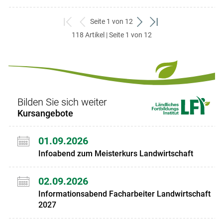
Seite 1 von 12
zum
zurück
weiter
zum
118 Artikel | Seite 1 von 12
ersten
zum
zum
letzten
Set
vorigen
nächsten
Set
Set
Set
Bilden Sie sich weiter
Kursangebote
01.09.2026
Infoabend zum Meisterkurs Landwirtschaft
02.09.2026
Informationsabend Facharbeiter Landwirtschaft
2027