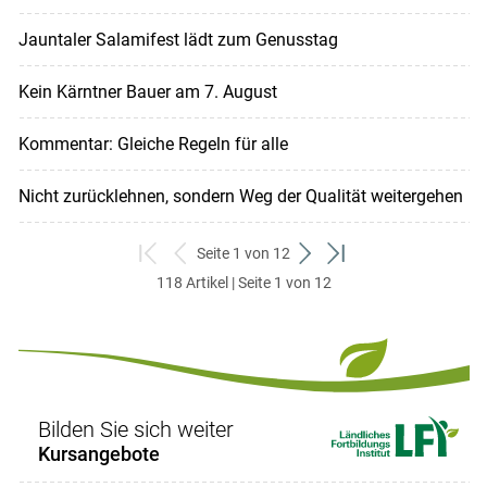
Jauntaler Salamifest lädt zum Genusstag
Kein Kärntner Bauer am 7. August
Kommentar: Gleiche Regeln für alle
Nicht zurücklehnen, sondern Weg der Qualität weitergehen
Seite 1 von 12
zum
zurück
weiter
zum
118 Artikel | Seite 1 von 12
ersten
zum
zum
letzten
Set
vorigen
nächsten
Set
Set
Set
Bilden Sie sich weiter
Kursangebote