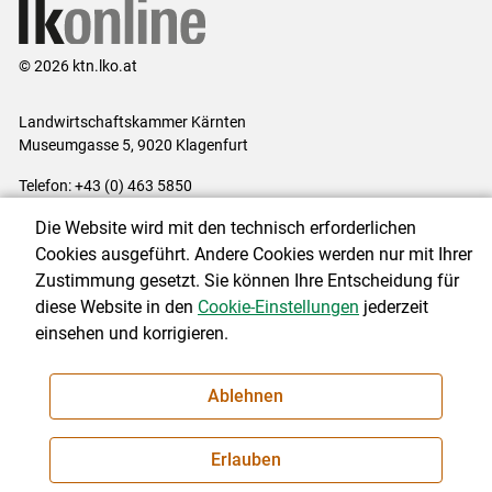
© 2026 ktn.lko.at
Landwirtschaftskammer Kärnten
Museumgasse 5, 9020 Klagenfurt
Telefon: +43 (0) 463 5850
E-Mail:
office@lk-kaernten.at
Die Website wird mit den technisch erforderlichen
Impressum
|
Kontakt
|
Datenschutzerklärung
|
Barrierefreiheit
|
Cookies ausgeführt. Andere Cookies werden nur mit Ihrer
Cookie-Einstellungen
Zustimmung gesetzt. Sie können Ihre Entscheidung für
diese Website in den
Cookie-Einstellungen
jederzeit
einsehen und korrigieren.
NEWSLETTER
Ablehnen
Erlauben