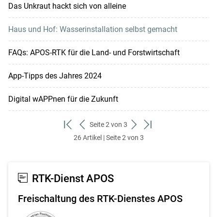
Das Unkraut hackt sich von alleine
Haus und Hof: Wasserinstallation selbst gemacht
FAQs: APOS-RTK für die Land- und Forstwirtschaft
App-Tipps des Jahres 2024
Digital wAPPnen für die Zukunft
Seite 2 von 3
zum
zurück
weiter
zum
26 Artikel | Seite 2 von 3
ersten
zum
zum
letzten
Set
vorigen
nächsten
Set
Set
Set
RTK-Dienst APOS
Freischaltung des RTK-Dienstes APOS