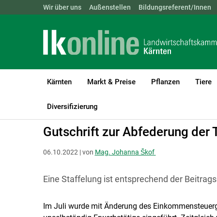
Landwirtschaftskammern:
Wir über uns
Außenstellen
ÖSTERREICH
Bildungsreferent/Innen
BGLD
KTN
Kärnten
Markt & Preise
Pflanzen
Tiere
LK Kärnten
Recht & Steuer
Soziales und Arbeit
Allgemeines
Diversifizierung
Gutschrift zur Abfederung der
06.10.2022 | von
Mag. Johanna Škof
Eine Staffelung ist entsprechend der Beitra
Im Juli wurde mit Änderung des Einkommensteuerg