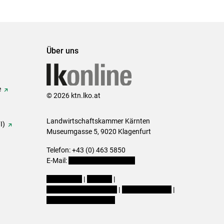
Über uns
e
© 2026 ktn.lko.at
Landwirtschaftskammer Kärnten
I)
Museumgasse 5, 9020 Klagenfurt
Telefon: +43 (0) 463 5850
E-Mail:
office@lk-kaernten.at
Impressum
|
Kontakt
|
Datenschutzerklärung
|
Barrierefreiheit
|
Cookie-Einstellungen