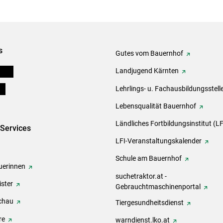
s
Gutes vom Bauernhof
eigen
Landjugend Kärnten
ds
Lehrlings- u. Fachausbildungsstell
Lebensqualität Bauernhof
Ländliches Fortbildungsinstitut (LF
-Services
LFI-Veranstaltungskalender
Schule am Bauernhof
erinnen
suchetraktor.at -
ster
Gebrauchtmaschinenportal
chau
Tiergesundheitsdienst
re
warndienst.lko.at