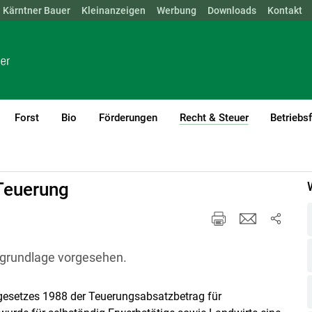
Kärntner Bauer
NÖ
OÖ
SBG
Kleinanzeigen
STMK
TIROL
Werbung
VBG
WIEN
Downloads
Kontakt
Forst
Bio
Förderungen
Recht & Steuer
Betriebs
(current)1
 Teuerung
gsgrundlage vorgesehen.
esetzes 1988 der Teuerungsabsatzbetrag für
Skip to main content