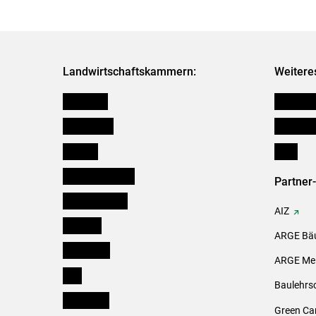
Landwirtschaftskammern:
Weitere
Österreich
Kleinanz
Burgenland
Downloa
Kärnten
Links
Niederösterreich
Partner
Oberösterreich
AIZ
Salzburg
ARGE Bäu
Steiermark
ARGE Mei
Tirol
Baulehrs
Vorarlberg
Green Ca