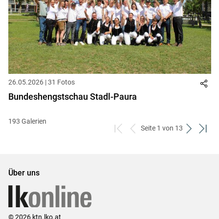
26.05.2026 | 31 Fotos
Bundeshengstschau Stadl-Paura
193 Galerien
Seite 1 von 13
zum
zurück
weiter
zum
ersten
zum
zum
letzt
Set
vorigen
nächsten
Set
Set
Set
Über uns
© 2026 ktn.lko.at