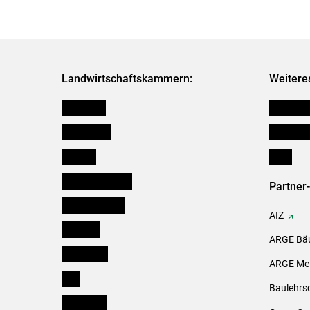
Landwirtschaftskammern:
Weitere
Österreich
Kleinanz
Burgenland
Downloa
Kärnten
Links
Niederösterreich
Partner
Oberösterreich
AIZ
Salzburg
ARGE Bäu
Steiermark
ARGE Mei
Tirol
Baulehrs
Vorarlberg