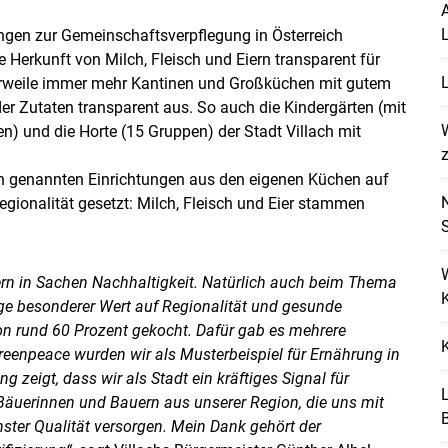
A
L
ngen zur Gemeinschaftsverpflegung in Österreich
 Herkunft von Milch, Fleisch und Eiern transparent für
L
lerweile immer mehr Kantinen und Großküchen mit gutem
 der Zutaten transparent aus. So auch die Kindergärten (mit
W
n) und die Horte (15 Gruppen) der Stadt Villach mit
z
 genannten Einrichtungen aus den eigenen Küchen auf
Regionalität gesetzt: Milch, Fleisch und Eier stammen
itern in Sachen Nachhaltigkeit. Natürlich auch beim Thema
K
ge besonderer Wert auf Regionalität und gesunde
von rund 60 Prozent gekocht. Dafür gab es mehrere
Skip to main content
eenpeace wurden wir als Musterbeispiel für Ernährung in
ng zeigt, dass wir als Stadt ein kräftiges Signal für
 Bäuerinnen und Bauern aus unserer Region, die uns mit
ster Qualität versorgen. Mein Dank gehört der