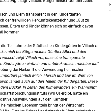
fizierung“
, sagt Villachs Bürgermeister Günther Albel.
H
eisch und Eiern transparent in den Kindergärten
h der freiwilligen Herkunftskennzeichnung „Gut zu
assen. Eltern und Kinder können sich so einfach davon
enü kommen.
r die Teilnahme der Städtischen Kindergärten in Villach an
nke mich bei Bürgermeister Günther Albel und den
u wissen‘ zeigt Villach vor, dass eine transparente
n Kindergärten einfach und unbürokratisch machbar ist.“
slobung der Herkunft die Verwendung heimischer
importiert jährlich Milch, Fleisch und Eier im Wert von
von landet auch auf den Tellern der Kindergärten. Diese
f dem Buckel. In Zeiten des Klimawandels ein Wahnsinn“
,
tschaftsforschungsinstituts (WIFO) ergibt, hätte ein
positive Auswirkungen auf den Kärntner
 heimischen Lebensmitteln bringt der Wirtschaft