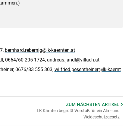
stammen.)
47,
bernhard.rebernig@lk-kaernten.at
ndl, 0664/60 205 1724,
andreas.jandl@villach.at
ntheiner, 0676/83 555 303,
wilfried.pesentheiner@lk-kaernt
ZUM NÄCHSTEN
ARTIKEL
LK Kärnten begrüßt Vorstoß für ein Alm- und
Weideschutzgesetz