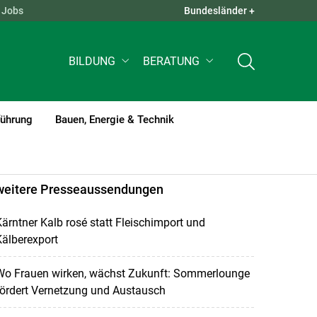
Jobs
Bundesländer +
QUICK LINKS +
BILDUNG
BERATUNG
führung
Bauen, Energie & Technik
weitere Presseaussendungen
ärntner Kalb rosé statt Fleischimport und
älberexport
Wo Frauen wirken, wächst Zukunft: Sommerlounge
fördert Vernetzung und Austausch