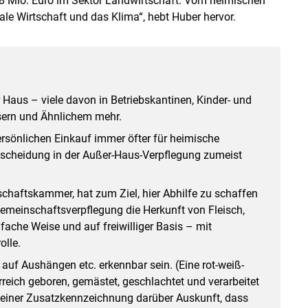
,8 Mio. Euro im Sektor Landwirtschaft. Vom heimischen
ale Wirtschaft und das Klima“, hebt Huber hervor.
 Haus – viele davon in Betriebskantinen, Kinder- und
sern und Ähnlichem mehr.
sönlichen Einkauf immer öfter für heimische
ntscheidung in der Außer-Haus-Verpflegung zumeist
tschaftskammer, hat zum Ziel, hier Abhilfe zu schaffen
emeinschaftsverpflegung die Herkunft von Fleisch,
fache Weise und auf freiwilliger Basis – mit
olle.
, auf Aushängen etc. erkennbar sein. (Eine rot-weiß-
erreich geboren, gemästet, geschlachtet und verarbeitet
it einer Zusatzkennzeichnung darüber Auskunft, dass