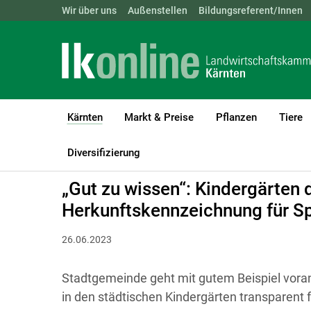
Landwirtschaftskammern:
Wir über uns
Außenstellen
ÖSTERREICH
Bildungsreferent/Innen
BGLD
KTN
Kärnten
Markt & Preise
Pflanzen
Tiere
(current)1
LK Kärnten
Kärnten
Presseaussendungen
Diversifizierung
„Gut zu wissen“: Kindergärten d
Herkunftskennzeichnung für S
26.06.2023
Stadtgemeinde geht mit gutem Beispiel voran 
in den städtischen Kindergärten transparent f