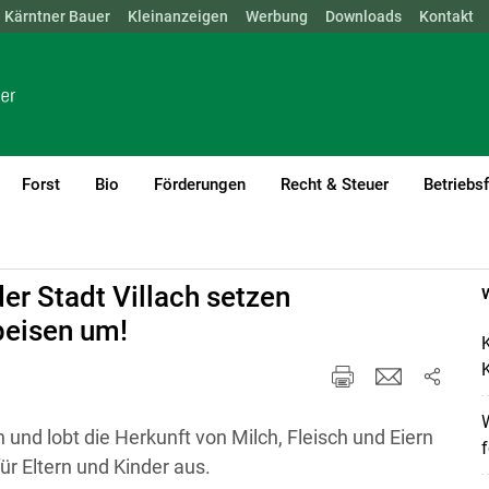
Kärntner Bauer
NÖ
OÖ
SBG
Kleinanzeigen
STMK
TIROL
Werbung
VBG
WIEN
Downloads
Kontakt
Forst
Bio
Förderungen
Recht & Steuer
Betriebs
er Stadt Villach setzen
peisen um!
K
K
und lobt die Herkunft von Milch, Fleisch und Eiern
ür Eltern und Kinder aus.