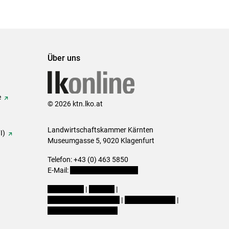
Über uns
e
© 2026 ktn.lko.at
Landwirtschaftskammer Kärnten
I)
Museumgasse 5, 9020 Klagenfurt
Telefon: +43 (0) 463 5850
E-Mail:
office@lk-kaernten.at
Impressum
|
Kontakt
|
Datenschutzerklärung
|
Barrierefreiheit
|
Cookie-Einstellungen