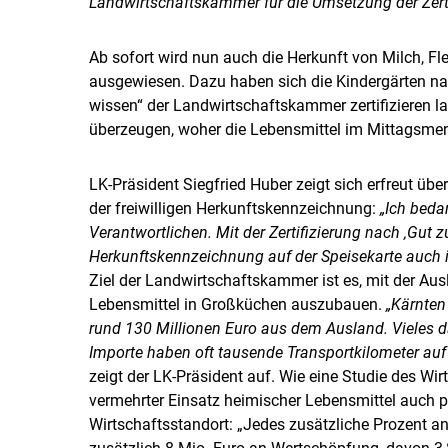
Landwirtschaftskammer für die Umsetzung der Zerti
Ab sofort wird nun auch die Herkunft von Milch, Fl
ausgewiesen. Dazu haben sich die Kindergärten nac
wissen“ der Landwirtschaftskammer zertifizieren l
überzeugen, woher die Lebensmittel im Mittagsm
LK-Präsident Siegfried Huber zeigt sich erfreut übe
der freiwilligen Herkunftskennzeichnung:
„Ich beda
Verantwortlichen. Mit der Zertifizierung nach ‚Gut z
Herkunftskennzeichnung auf der Speisekarte auch i
Ziel der Landwirtschaftskammer ist es, mit der Au
Lebensmittel in Großküchen auszubauen.
„Kärnten 
rund 130 Millionen Euro aus dem Ausland. Vieles da
Importe haben oft tausende Transportkilometer au
zeigt der LK-Präsident auf. Wie eine Studie des Wir
vermehrter Einsatz heimischer Lebensmittel auch 
Wirtschaftsstandort: „Jedes zusätzliche Prozent an