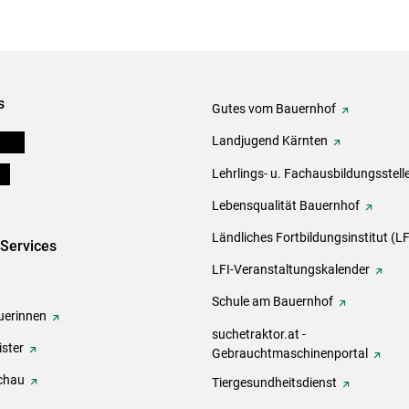
s
Gutes vom Bauernhof
eigen
Landjugend Kärnten
ds
Lehrlings- u. Fachausbildungsstell
Lebensqualität Bauernhof
Ländliches Fortbildungsinstitut (LF
-Services
LFI-Veranstaltungskalender
Schule am Bauernhof
erinnen
suchetraktor.at -
ster
Gebrauchtmaschinenportal
chau
Tiergesundheitsdienst