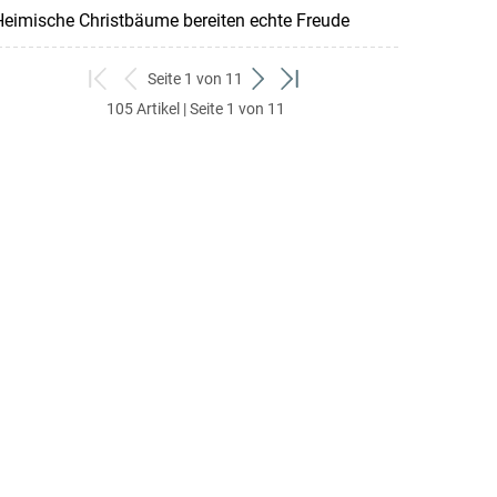
eimische Christbäume bereiten echte Freude
Seite 1 von 11
zum
zurück
weiter
zum
105 Artikel | Seite 1 von 11
ersten
zum
zum
letzten
Set
vorigen
nächsten
Set
Set
Set