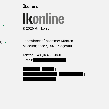
Über uns
e
© 2026 ktn.lko.at
Landwirtschaftskammer Kärnten
I)
Museumgasse 5, 9020 Klagenfurt
Telefon: +43 (0) 463 5850
E-Mail:
office@lk-kaernten.at
Impressum
|
Kontakt
|
Datenschutzerklärung
|
Barrierefreiheit
|
Cookie-Einstellungen