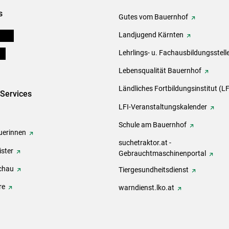
s
Gutes vom Bauernhof
eigen
Landjugend Kärnten
ds
Lehrlings- u. Fachausbildungsstell
Lebensqualität Bauernhof
Ländliches Fortbildungsinstitut (LF
-Services
LFI-Veranstaltungskalender
Schule am Bauernhof
erinnen
suchetraktor.at -
ster
Gebrauchtmaschinenportal
chau
Tiergesundheitsdienst
re
warndienst.lko.at