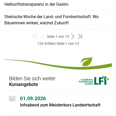
Herkunftstransparenz in der Gastro
Steirische Woche der Land- und Forstwirtschaft: Wo
Bäuerinnen wirken, wächst Zukunft
Seite 1 von 13
zum
zurück
weiter
zum
126 Artikel | Seite 1 von 13
ersten
zum
zum
letzten
Set
vorigen
nächsten
Set
Set
Set
Bilden Sie sich weiter
Kursangebote
01.09.2026
Infoabend zum Meisterkurs Landwirtschaft