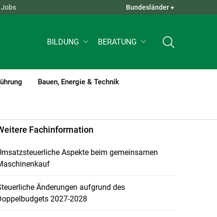
Jobs
Bundesländer +
QUICK LINKS +
BILDUNG
BERATUNG
führung
Bauen, Energie & Technik
Weitere Fachinformation
Umsatzsteuerliche Aspekte beim gemeinsamen
Maschinenkauf
Steuerliche Änderungen aufgrund des
Doppelbudgets 2027-2028