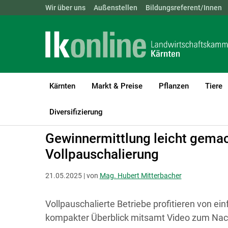
Landwirtschaftskammern:
Wir über uns
Außenstellen
ÖSTERREICH
Bildungsreferent/Innen
BGLD
KTN
Kärnten
Markt & Preise
Pflanzen
Tiere
LK Kärnten
Recht & Steuer
Steuer
Diversifizierung
Gewinnermittlung leicht gemac
Vollpauschalierung
21.05.2025 | von
Mag. Hubert Mitterbacher
Vollpauschalierte Betriebe profitieren von e
kompakter Überblick mitsamt Video zum Na