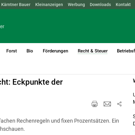
Kärntner Bauer
NÖ
OÖ
SBG
Kleinanzeigen
STMK
TIROL
Werbung
VBG
WIEN
Downloads
Kontakt
Forst
Bio
Förderungen
Recht & Steuer
Betriebs
(current)1
ht: Eckpunkte der
infachen Rechenregeln und fixen Prozentsätzen. Ein
chschauen.