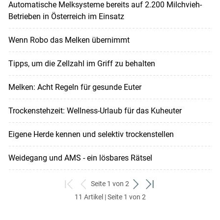
Automatische Melksysteme bereits auf 2.200 Milchvieh-
Betrieben in Österreich im Einsatz
Wenn Robo das Melken übernimmt
Tipps, um die Zellzahl im Griff zu behalten
Melken: Acht Regeln für gesunde Euter
Trockenstehzeit: Wellness-Urlaub für das Kuheuter
Eigene Herde kennen und selektiv trockenstellen
Weidegang und AMS - ein lösbares Rätsel
Seite 1 von 2
zum
zurück
weiter
zum
11 Artikel | Seite 1 von 2
ersten
zum
zum
letzten
Set
vorigen
nächsten
Set