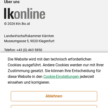
Über uns
© 2026 ktn.lko.at
Landwirtschaftskammer Kärnten
Museumgasse 5, 9020 Klagenfurt
Telefon: +43 (0) 463 5850
E-Mail:
office@lk-kaernten.at
Die Website wird mit den technisch erforderlichen
Impressum
|
Kontakt
|
Datenschutzerklärung
|
Barrierefreiheit
|
Cookies ausgeführt. Andere Cookies werden nur mit Ihrer
Cookie-Einstellungen
Zustimmung gesetzt. Sie können Ihre Entscheidung für
diese Website in den
Cookie-Einstellungen
jederzeit
einsehen und korrigieren.
NEWSLETTER
Ablehnen