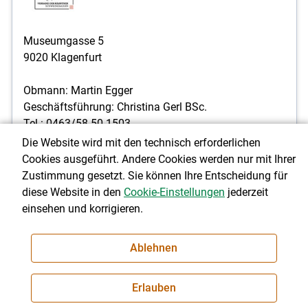
Museumgasse 5
9020 Klagenfurt
Obmann: Martin Egger
Geschäftsführung: Christina Gerl BSc.
Tel.: 0463/58 50-1503
E-Mail:
christina.gerl@lk-kaernten.at
Die Website wird mit den technisch erforderlichen
Cookies ausgeführt. Andere Cookies werden nur mit Ihrer
Zustimmung gesetzt. Sie können Ihre Entscheidung für
diese Website in den
Cookie-Einstellungen
jederzeit
einsehen und korrigieren.
Verband landwirtschaftlicher
Wildtierhalter Kärnten
Ablehnen
Erlauben
Museumgasse 5