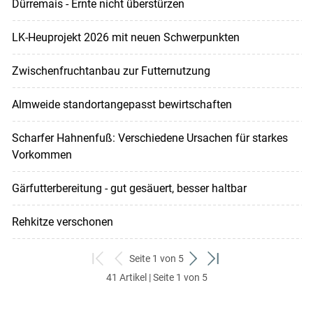
Dürremais - Ernte nicht überstürzen
LK-Heuprojekt 2026 mit neuen Schwerpunkten
Zwischenfruchtanbau zur Futternutzung
Almweide standortangepasst bewirtschaften
Scharfer Hahnenfuß: Verschiedene Ursachen für starkes
Vorkommen
Gärfutterbereitung - gut gesäuert, besser haltbar
Rehkitze verschonen
Seite 1 von 5
zum
zurück
weiter
zum
41 Artikel | Seite 1 von 5
ersten
zum
zum
letzten
Set
vorigen
nächsten
Set