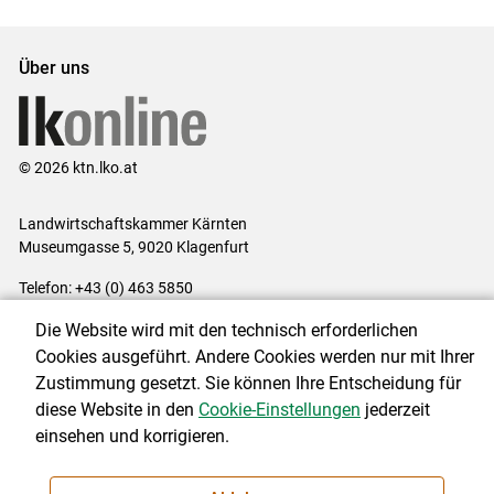
Set
Set
Über uns
© 2026 ktn.lko.at
Landwirtschaftskammer Kärnten
Museumgasse 5, 9020 Klagenfurt
Telefon: +43 (0) 463 5850
E-Mail:
office@lk-kaernten.at
Die Website wird mit den technisch erforderlichen
Impressum
|
Kontakt
|
Datenschutzerklärung
|
Barrierefreiheit
|
Cookies ausgeführt. Andere Cookies werden nur mit Ihrer
Cookie-Einstellungen
Zustimmung gesetzt. Sie können Ihre Entscheidung für
diese Website in den
Cookie-Einstellungen
jederzeit
einsehen und korrigieren.
NEWSLETTER