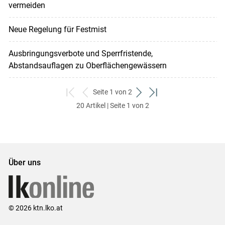
vermeiden
Neue Regelung für Festmist
Ausbringungsverbote und Sperrfristende,
Abstandsauflagen zu Oberflächengewässern
Seite 1 von 2
zum
zurück
weiter
zum
20 Artikel | Seite 1 von 2
ersten
zum
zum
letzten
Set
vorigen
nächsten
Set
Set
Set
Über uns
© 2026 ktn.lko.at