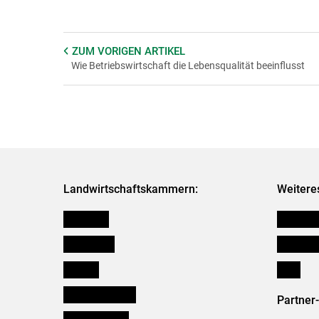
ZUM VORIGEN
ARTIKEL
Wie Betriebswirtschaft die Lebensqualität beeinflusst
Landwirtschaftskammern:
Weitere
Österreich
Kleinanz
Burgenland
Downloa
Kärnten
Links
Niederösterreich
Partner
Oberösterreich