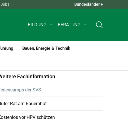
Jobs
Bundesländer +
QUICK LINKS +
BILDUNG
BERATUNG
führung
Bauen, Energie & Technik
(current)1
Weitere Fachinformation
Feriencamps der SVS
Guter Rat am Bauernhof
Kostenlos vor HPV schützen