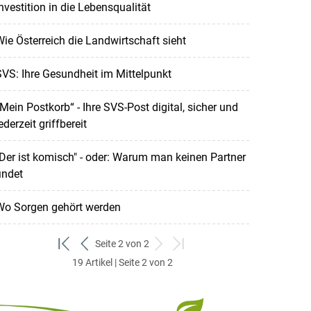
nvestition in die Lebensqualität
ie Österreich die Landwirtschaft sieht
VS: Ihre Gesundheit im Mittelpunkt
Mein Postkorb“ - Ihre SVS-Post digital, sicher und
ederzeit griffbereit
Der ist komisch" - oder: Warum man keinen Partner
indet
Wo Sorgen gehört werden
Seite 2 von 2
zum
zurück
weiter
zum
19 Artikel | Seite 2 von 2
ersten
zum
zum
letzten
Set
vorigen
nächsten
Set
Set
Set