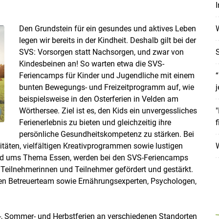
I
Den Grundstein für ein gesundes und aktives Leben
W
legen wir bereits in der Kindheit. Deshalb gilt bei der
SVS: Vorsorgen statt Nachsorgen, und zwar von
S
Kindesbeinen an! So warten etwa die SVS-
Feriencamps für Kinder und Jugendliche mit einem
“
bunten Bewegungs- und Freizeitprogramm auf, wie
j
beispielsweise in den Osterferien in Velden am
Wörthersee. Ziel ist es, den Kids ein unvergessliches
"
Ferienerlebnis zu bieten und gleichzeitig ihre
f
persönliche Gesundheitskompetenz zu stärken. Bei
täten, vielfältigen Kreativprogrammen sowie lustigen
und ums Thema Essen, werden bei den SVS-Feriencamps
 Teilnehmerinnen und Teilnehmer gefördert und gestärkt.
len Betreuerteam sowie Ernährungsexperten, Psychologen,
Skip to main content
-, Sommer- und Herbstferien an verschiedenen Standorten