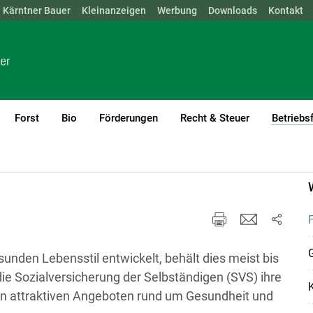
Kärntner Bauer
NÖ
OÖ
SBG
Kleinanzeigen
STMK
TIROL
Werbung
VBG
WIEN
Downloads
Kontakt
Forst
Bio
Förderungen
Recht & Steuer
Betriebs
ent
unden Lebensstil entwickelt, behält dies meist bis
die Sozialversicherung der Selbständigen (SVS) ihre
hen attraktiven Angeboten rund um Gesundheit und