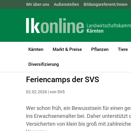
Landwirtschaftskammern:
Wir über uns
Außenstellen
ÖSTERREICH
Bildungsreferent/Innen
BGLD
KTN
Kärnten
Markt & Preise
Pflanzen
Tiere
LK Kärnten
Betriebsführung
Lebensqualität und Zeitmanagem
Diversifizierung
Feriencamps der SVS
02.02.2026 | von SVS
Wer schon früh, ein Bewusstsein für einen ges
ins Erwachsenenalter bei. Daher unterstützt 
Versicherten von klein bis groß mit zahlreic