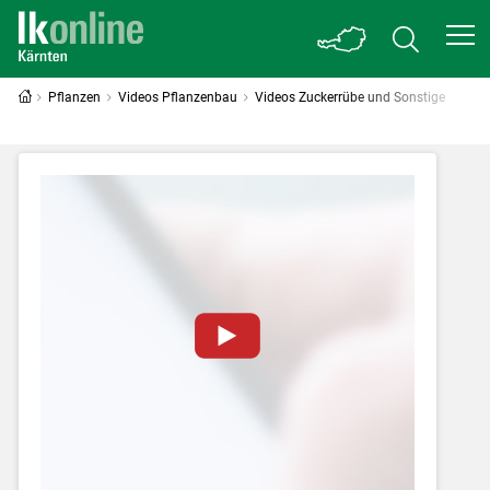
Pflanzen
Videos Pflanzenbau
Videos Zuckerrübe und Sonstige
Zum Abspielen von YouTube-Videos auf
dieser Website müssen Cookies gesetzt
werden
.
Für weitere Informationen lesen Sie bitte
unsere
Datenschutzerklärung
.Sie können Ihre
Entscheidung für diese Website in den Cookie-