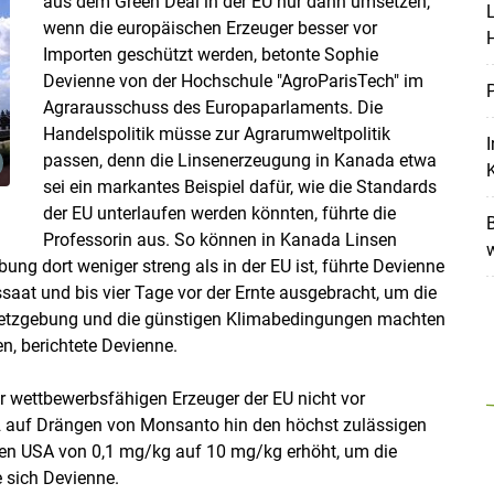
aus dem Green Deal in der EU nur dann umsetzen,
L
wenn die europäischen Erzeuger besser vor
Importen geschützt werden, betonte Sophie
Devienne von der Hochschule "AgroParisTech" im
P
Agrarausschuss des Europaparlaments. Die
Skip to main content
Handelspolitik müsse zur Agrarumweltpolitik
I
passen, denn die Linsenerzeugung in Kanada etwa
sei ein markantes Beispiel dafür, wie die Standards
n
der EU unterlaufen werden könnten, führte die
B
Professorin aus. So können in Kanada Linsen
w
bung dort weniger streng als in der EU ist, führte Devienne
saat und bis vier Tage vor der Ernte ausgebracht, um die
setzgebung und die günstigen Klimabedingungen machten
n, berichtete Devienne.
er wettbewerbsfähigen Erzeuger der EU nicht vor
2 auf Drängen von Monsanto hin den höchst zulässigen
en USA von 0,1 mg/kg auf 10 mg/kg erhöht, um die
e sich Devienne.