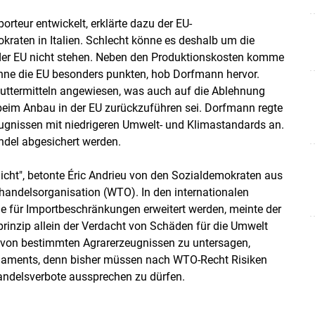
teur entwickelt, erklärte dazu der EU-
raten in Italien. Schlecht könne es deshalb um die
der EU nicht stehen. Neben den Produktionskosten komme
könne die EU besonders punkten, hob Dorfmann hervor.
ßfuttermitteln angewiesen, was auch auf die Ablehnung
eim Anbau in der EU zurückzuführen sei. Dorfmann regte
eugnissen mit niedrigeren Umwelt- und Klimastandards an.
ndel abgesichert werden.
cht", betonte Éric Andrieu von den Sozialdemokraten aus
thandelsorganisation (WTO). In den internationalen
e für Importbeschränkungen erweitert werden, meinte der
rinzip allein der Verdacht von Schäden für die Umwelt
t von bestimmten Agrarerzeugnissen zu untersagen,
rlaments, denn bisher müssen nach WTO-Recht Risiken
andelsverbote aussprechen zu dürfen.