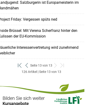
andjugend: Salzburgerin ist Europameisterin im
Handmähen
roject Friday: Vergessen spüts ned
nside Brüssel: Mit Verena Scherfranz hinter den
Kulissen der EU-Kommíssion
äuerliche Interessenvertretung wird zunehmend
eiblicher
Seite 13 von 13
zum
zurück
weiter
zum
126 Artikel | Seite 13 von 13
ersten
zum
zum
letzten
Set
vorigen
nächsten
Set
Set
Set
Bilden Sie sich weiter
Kursangebote