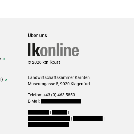
Über uns
e
© 2026 ktn.lko.at
Landwirtschaftskammer Kärnten
I)
Museumgasse 5, 9020 Klagenfurt
Telefon: +43 (0) 463 5850
E-Mail:
office@lk-kaernten.at
Impressum
|
Kontakt
|
Datenschutzerklärung
|
Barrierefreiheit
|
Cookie-Einstellungen