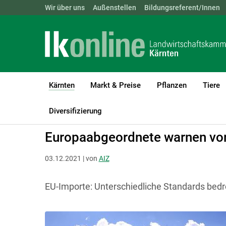
Landwirtschaftskammern:
Wir über uns
Außenstellen
ÖSTERREICH
Bildungsreferent/Innen
BGLD
KTN
Kärnten
Markt & Preise
Pflanzen
Tiere
(current)1
LK Kärnten
Kärnten
Diversifizierung
Europaabgeordnete warnen vo
03.12.2021 | von
AIZ
EU-Importe: Unterschiedliche Standards bedr