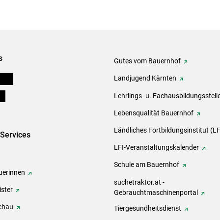
s
Gutes vom Bauernhof
eigen
Landjugend Kärnten
ds
Lehrlings- u. Fachausbildungsstell
Lebensqualität Bauernhof
Ländliches Fortbildungsinstitut (LF
-Services
LFI-Veranstaltungskalender
Schule am Bauernhof
erinnen
suchetraktor.at -
ster
Gebrauchtmaschinenportal
chau
Tiergesundheitsdienst