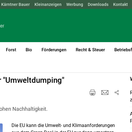
Kärntner Bauer
NÖ
OÖ
SBG
Kleinanzeigen
STMK
TIROL
Werbung
VBG
WIEN
Downloads
Kontakt
Forst
Bio
Förderungen
Recht & Steuer
Betriebs
r "Umweltdumping"
R
ohen Nachhaltigkeit.
A
Die EU kann die Umwelt- und Klimaanforderungen