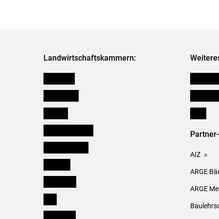
Landwirtschaftskammern:
Weitere
Österreich
Kleinanz
Burgenland
Downloa
Kärnten
Links
Niederösterreich
Partner
Oberösterreich
AIZ
Salzburg
ARGE Bäu
Steiermark
ARGE Mei
Tirol
Baulehrs
Vorarlberg