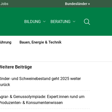
Jobs
Bundesländer +
QUICK LINKS +
BILDUNG
BERATUNG
führung
Bauen, Energie & Technik
Weitere Beiträge
inder- und Schweinebestand geht 2025 weiter
zurück
grar- & Genussolympiade: Expert:innen rund um
Produzenten- & Konsumentenwissen