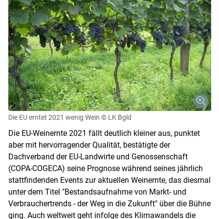
Die EU erntet 2021 wenig Wein
© LK Bgld
Skip to main content
Die EU-Weinernte 2021 fällt deutlich kleiner aus, punktet
aber mit hervorragender Qualität, bestätigte der
Dachverband der EU-Landwirte und Genossenschaft
(COPA-COGECA) seine Prognose während seines jährlich
stattfindenden Events zur aktuellen Weinernte, das diesmal
unter dem Titel "Bestandsaufnahme von Markt- und
Verbrauchertrends - der Weg in die Zukunft" über die Bühne
ging. Auch weltweit geht infolge des Klimawandels die