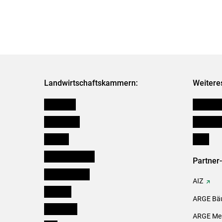
Landwirtschaftskammern:
Weitere
Österreich
Kleinanz
Burgenland
Downloa
Kärnten
Links
Niederösterreich
Partner
Oberösterreich
AIZ
Salzburg
ARGE Bäu
Steiermark
ARGE Mei