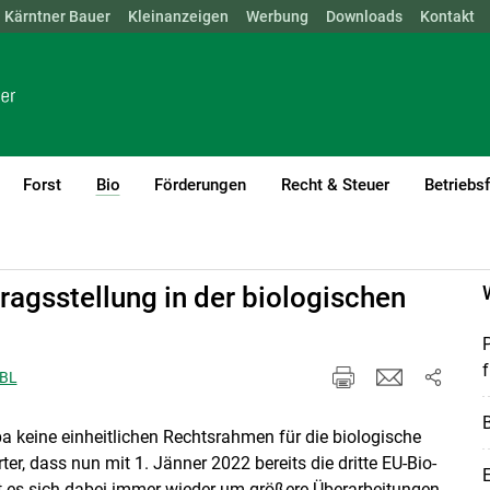
Kärntner Bauer
NÖ
OÖ
SBG
Kleinanzeigen
STMK
TIROL
Werbung
VBG
WIEN
Downloads
Kontakt
Forst
Bio
Förderungen
Recht & Steuer
Betriebs
(current)1
ragsstellung in der biologischen
f
ABL
B
a keine einheitlichen Rechtsrahmen für die biologische
r, dass nun mit 1. Jänner 2022 bereits die dritte EU-Bio-
t es sich dabei immer wieder um größere Überarbeitungen