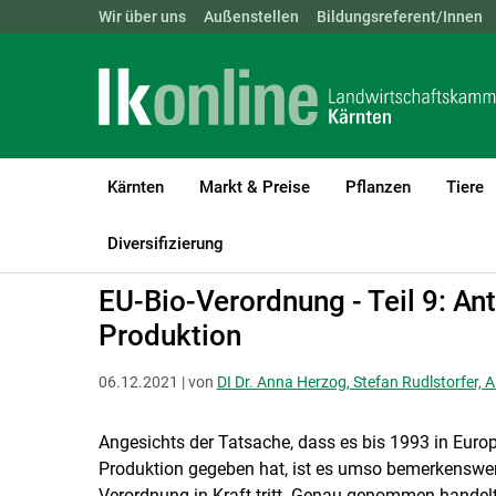
Landwirtschaftskammern:
Wir über uns
Außenstellen
ÖSTERREICH
Bildungsreferent/Innen
BGLD
KTN
Kärnten
Markt & Preise
Pflanzen
Tiere
LK Kärnten
Bio
Rechtsgrundlagen für Biobetriebe
Diversifizierung
EU-Bio-Verordnung - Teil 9: Ant
Produktion
06.12.2021 | von
DI Dr. Anna Herzog, Stefan Rudlstorfer, 
Angesichts der Tatsache, dass es bis 1993 in Europ
Produktion gegeben hat, ist es umso bemerkenswerte
Verordnung in Kraft tritt. Genau genommen handel