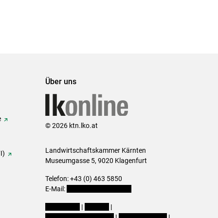
Über uns
e
© 2026 ktn.lko.at
Landwirtschaftskammer Kärnten
I)
Museumgasse 5, 9020 Klagenfurt
Telefon: +43 (0) 463 5850
E-Mail:
office@lk-kaernten.at
Impressum
|
Kontakt
|
Datenschutzerklärung
|
Barrierefreiheit
|