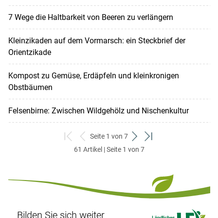
7 Wege die Haltbarkeit von Beeren zu verlängern
Kleinzikaden auf dem Vormarsch: ein Steckbrief der
Orientzikade
Kompost zu Gemüse, Erdäpfeln und kleinkronigen
Obstbäumen
Felsenbirne: Zwischen Wildgehölz und Nischenkultur
Seite 1 von 7
zum
zurück
weiter
zum
61 Artikel | Seite 1 von 7
ersten
zum
zum
letzten
Set
vorigen
nächsten
Set
Set
Set
Bilden Sie sich weiter