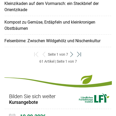
Kleinzikaden auf dem Vormarsch: ein Steckbrief der
Orientzikade
Kompost zu Gemüse, Erdäpfeln und kleinkronigen
Obstbäumen
Felsenbirne: Zwischen Wildgehölz und Nischenkultur
Seite 1 von 7
zum
zurück
weiter
zum
61 Artikel | Seite 1 von 7
ersten
zum
zum
letzten
Set
vorigen
nächsten
Set
Set
Set
Bilden Sie sich weiter
Kursangebote