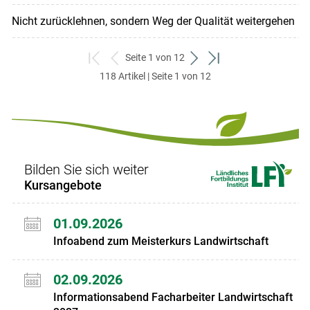
Nicht zurücklehnen, sondern Weg der Qualität weitergehen
Seite 1 von 12
zum
zurück
weiter
zum
118 Artikel | Seite 1 von 12
ersten
zum
zum
letzten
Set
vorigen
nächsten
Set
Set
Set
Bilden Sie sich weiter
Kursangebote
01.09.2026
Infoabend zum Meisterkurs Landwirtschaft
02.09.2026
Informationsabend Facharbeiter Landwirtschaft