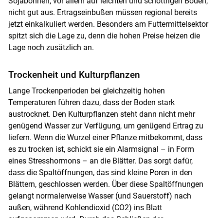
Sojabohnen, vor allem auf leichten und schottrigen Böden,
Skip to main content
nicht gut aus. Ertragseinbußen müssen regional bereits
jetzt einkalkuliert werden. Besonders am Futtermittelsektor
spitzt sich die Lage zu, denn die hohen Preise heizen die
Lage noch zusätzlich an.
Trockenheit und Kulturpflanzen
Lange Trockenperioden bei gleichzeitig hohen
Temperaturen führen dazu, dass der Boden stark
austrocknet. Den Kulturpflanzen steht dann nicht mehr
genügend Wasser zur Verfügung, um genügend Ertrag zu
liefern. Wenn die Wurzel einer Pflanze mitbekommt, dass
es zu trocken ist, schickt sie ein Alarmsignal – in Form
eines Stresshormons – an die Blätter. Das sorgt dafür,
dass die Spaltöffnungen, das sind kleine Poren in den
Blättern, geschlossen werden. Über diese Spaltöffnungen
gelangt normalerweise Wasser (und Sauerstoff) nach
außen, während Kohlendioxid (CO2) ins Blatt