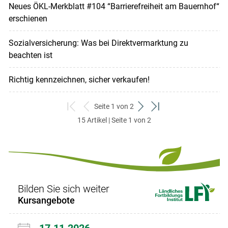
Neues ÖKL-Merkblatt #104 “Barrierefreiheit am Bauernhof“
erschienen
Sozialversicherung: Was bei Direktvermarktung zu
beachten ist
Richtig kennzeichnen, sicher verkaufen!
Seite 1 von 2
zum
zurück
weiter
zum
15 Artikel | Seite 1 von 2
ersten
zum
zum
letzten
Set
vorigen
nächsten
Set
Set
Set
Bilden Sie sich weiter
Kursangebote