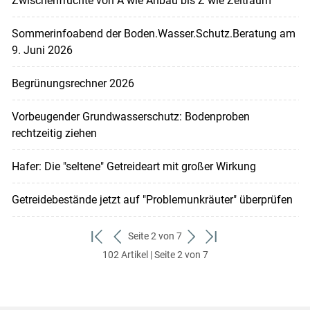
Zwischenfrüchte von A wie Anbau bis Z wie Zeitraum
Sommerinfoabend der Boden.Wasser.Schutz.Beratung am
9. Juni 2026
Begrünungsrechner 2026
Vorbeugender Grundwasserschutz: Bodenproben
rechtzeitig ziehen
Hafer: Die "seltene" Getreideart mit großer Wirkung
Getreidebestände jetzt auf "Problemunkräuter" überprüfen
Seite 2 von 7
zum
zurück
weiter
zum
102 Artikel | Seite 2 von 7
ersten
zum
zum
letzten
Set
vorigen
nächsten
Set
Set
Set