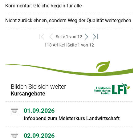
Kommentar: Gleiche Regeln für alle
Nicht zurücklehnen, sondern Weg der Qualität weitergehen
Seite 1 von 12
zum
zurück
weiter
zum
118 Artikel | Seite 1 von 12
ersten
zum
zum
letzten
Set
vorigen
nächsten
Set
Set
Set
Bilden Sie sich weiter
Kursangebote
01.09.2026
Infoabend zum Meisterkurs Landwirtschaft
02.09.2026