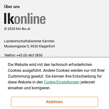
Über uns
© 2026 ktn.lko.at
Landwirtschaftskammer Kärnten
Museumgasse 5, 9020 Klagenfurt
Telefon: +43 (0) 463 5850
E-Mail:
office@lk-kaernten.at
Die Website wird mit den technisch erforderlichen
Impressum
|
Kontakt
|
Datenschutzerklärung
|
Barrierefreiheit
|
Cookies ausgeführt. Andere Cookies werden nur mit Ihrer
Cookie-Einstellungen
Zustimmung gesetzt. Sie können Ihre Entscheidung für
diese Website in den
Cookie-Einstellungen
jederzeit
einsehen und korrigieren.
NEWSLETTER
Ablehnen