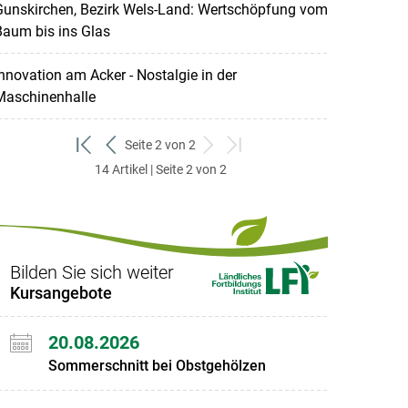
Gunskirchen, Bezirk Wels-Land: Wertschöpfung vom
Baum bis ins Glas
nnovation am Acker - Nostalgie in der
Maschinenhalle
Seite 2 von 2
zum
zurück
weiter
zum
14 Artikel | Seite 2 von 2
ersten
zum
zum
letzten
Set
vorigen
nächsten
Set
Set
Set
Bilden Sie sich weiter
Kursangebote
20.08.2026
Sommerschnitt bei Obstgehölzen