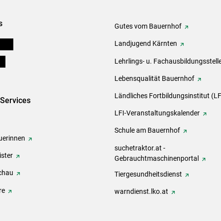
s
Gutes vom Bauernhof
eigen
Landjugend Kärnten
ds
Lehrlings- u. Fachausbildungsstell
Lebensqualität Bauernhof
Ländliches Fortbildungsinstitut (LF
-Services
LFI-Veranstaltungskalender
Schule am Bauernhof
erinnen
suchetraktor.at -
ster
Gebrauchtmaschinenportal
chau
Tiergesundheitsdienst
re
warndienst.lko.at