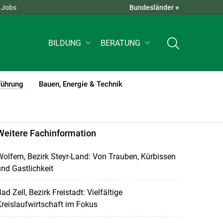
Jobs
Bundesländer +
QUICK LINKS +
BILDUNG
BERATUNG
führung
Bauen, Energie & Technik
(current)1
Weitere Fachinformation
olfern, Bezirk Steyr-Land: Von Trauben, Kürbissen
nd Gastlichkeit
ad Zell, Bezirk Freistadt: Vielfältige
reislaufwirtschaft im Fokus