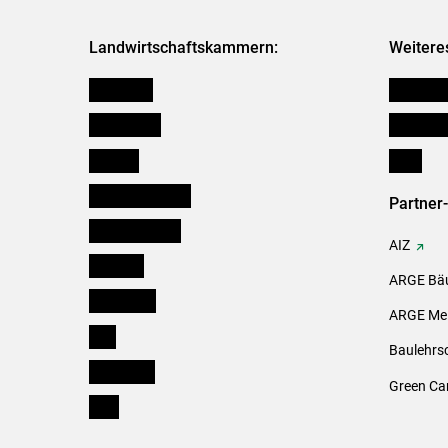
Landwirtschaftskammern:
Weitere
Österreich
Kleinanz
Burgenland
Downloa
Kärnten
Links
Niederösterreich
Partner
Oberösterreich
AIZ
Salzburg
ARGE Bäu
Steiermark
ARGE Mei
Tirol
Baulehrs
Vorarlberg
Green Ca
Wien