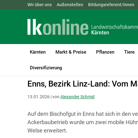
Landwirtschaftskammern:
Wir über uns
Außenstellen
ÖSTERREICH
Bildungsreferent/Innen
BGLD
KTN
Kärnten
Markt & Preise
Pflanzen
Tiere
LK Kärnten
Betriebsführung
Reportagen und Allgemeines
Diversifizierung
Enns, Bezirk Linz-Land: Vom Ma
13.01.2026 | von
Alexander Schmid
Auf dem Bischofgut in Enns hat sich in den v
Ackerbaubetrieb wurde um zwei mobile Hühner
Welse erweitert.