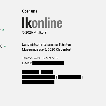
Über uns
e
© 2026 ktn.lko.at
Landwirtschaftskammer Kärnten
I)
Museumgasse 5, 9020 Klagenfurt
Telefon: +43 (0) 463 5850
E-Mail:
office@lk-kaernten.at
Impressum
|
Kontakt
|
Datenschutzerklärung
|
Barrierefreiheit
|
Cookie-Einstellungen