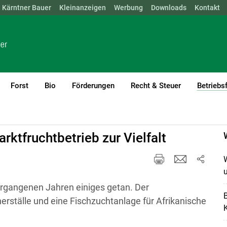
Kärntner Bauer
NÖ
OÖ
SBG
Kleinanzeigen
STMK
TIROL
Werbung
VBG
WIEN
Downloads
Kontakt
Forst
Bio
Förderungen
Recht & Steuer
Betriebs
rktfruchtbetrieb zur Vielfalt
W
u
ergangenen Jahren einiges getan. Der
B
ställe und eine Fischzuchtanlage für Afrikanische
K