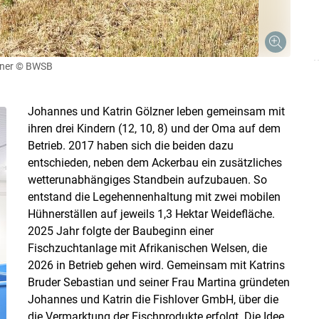
ner
© BWSB
Johannes und Katrin Gölzner leben gemeinsam mit
ihren drei Kindern (12, 10, 8) und der Oma auf dem
Betrieb. 2017 haben sich die beiden dazu
entschieden, neben dem Ackerbau ein zusätzliches
wetterunabhängiges Standbein aufzubauen. So
entstand die Legehennenhaltung mit zwei mobilen
Hühnerställen auf jeweils 1,3 Hektar Weidefläche.
2025 Jahr folgte der Baubeginn einer
Fischzuchtanlage mit Afrikanischen Welsen, die
2026 in Betrieb gehen wird. Gemeinsam mit Katrins
Bruder Sebastian und seiner Frau Martina gründeten
Johannes und Katrin die Fishlover GmbH, über die
die Vermarktung der Fischprodukte erfolgt. Die Idee