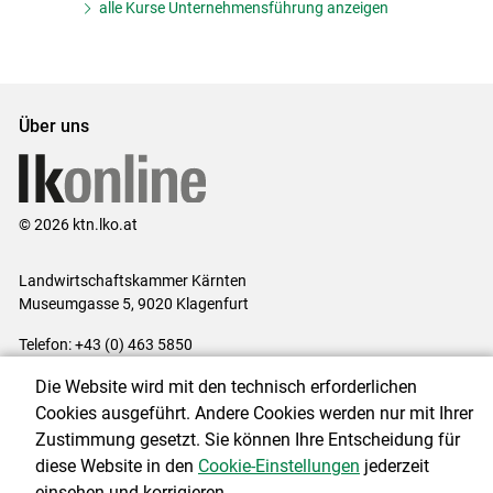
alle Kurse Unternehmensführung anzeigen
Über uns
© 2026 ktn.lko.at
Landwirtschaftskammer Kärnten
Museumgasse 5, 9020 Klagenfurt
Telefon: +43 (0) 463 5850
E-Mail:
office@lk-kaernten.at
Die Website wird mit den technisch erforderlichen
Impressum
|
Kontakt
|
Datenschutzerklärung
|
Barrierefreiheit
|
Cookies ausgeführt. Andere Cookies werden nur mit Ihrer
Cookie-Einstellungen
Zustimmung gesetzt. Sie können Ihre Entscheidung für
diese Website in den
Cookie-Einstellungen
jederzeit
einsehen und korrigieren.