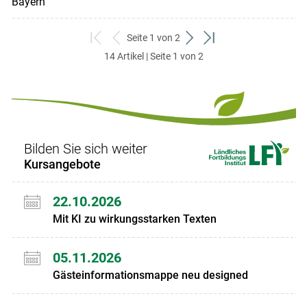
Bayern
Seite 1 von 2
zum
zurück
weiter
zum
14 Artikel | Seite 1 von 2
ersten
zum
zum
letzten
Set
vorigen
nächsten
Set
Set
Set
Bilden Sie sich weiter
Kursangebote
22.10.2026
Mit KI zu wirkungsstarken Texten
05.11.2026
Gästeinformationsmappe neu designed