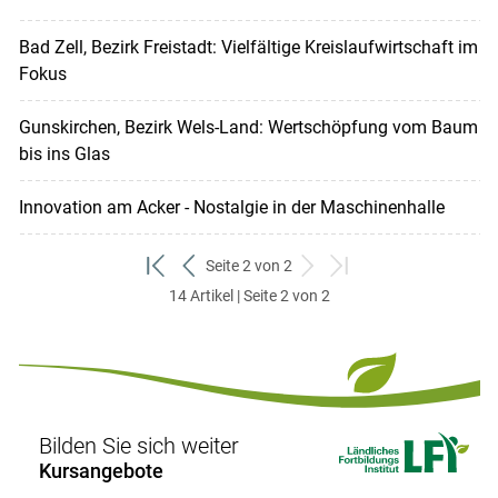
Bad Zell, Bezirk Freistadt: Vielfältige Kreislaufwirtschaft im
Fokus
Gunskirchen, Bezirk Wels-Land: Wertschöpfung vom Baum
bis ins Glas
Innovation am Acker - Nostalgie in der Maschinenhalle
Seite 2 von 2
zum
zurück
weiter
zum
14 Artikel | Seite 2 von 2
ersten
zum
zum
letzten
Set
vorigen
nächsten
Set
Set
Set
Bilden Sie sich weiter
Kursangebote