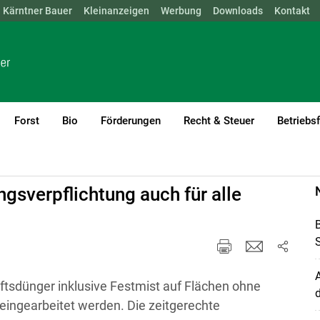
Kärntner Bauer
NÖ
OÖ
SBG
Kleinanzeigen
STMK
TIROL
Werbung
VBG
WIEN
Downloads
Kontakt
Forst
Bio
Förderungen
Recht & Steuer
Betriebs
gsverpflichtung auch für alle
S
tsdünger inklusive Festmist auf Flächen ohne
d
ingearbeitet werden. Die zeitgerechte