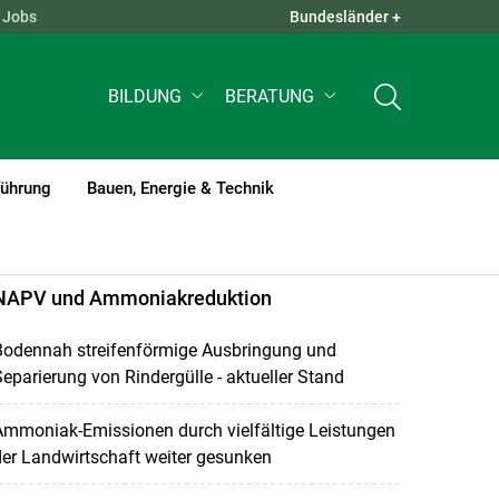
Jobs
Bundesländer +
QUICK LINKS +
BILDUNG
BERATUNG
führung
Bauen, Energie & Technik
NAPV und Ammoniakreduktion
Bodennah streifenförmige Ausbringung und
eparierung von Rindergülle - aktueller Stand
Ammoniak-Emissionen durch vielfältige Leistungen
er Landwirtschaft weiter gesunken