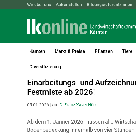
Landwirtschaftskammern:
Wir über uns
Außenstellen
ÖSTERREICH
Bildungsreferent/Innen
BGLD
KTN
Kärnten
Markt & Preise
Pflanzen
Tiere
(current)1
LK Kärnten
Pflanzen
NAPV und Ammoniakreduktion
Diversifizierung
Einarbeitungs- und Aufzeichnun
Festmiste ab 2026!
05.01.2026 | von
DI Franz Xaver Hölzl
Ab dem 1. Jänner 2026 müssen alle Wirtschaf
Bodenbedeckung innerhalb von vier Stunden e