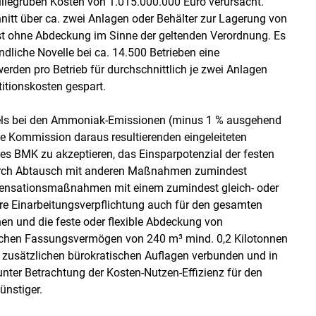
llegruben Kosten von 1.015.000.000 Euro verursacht.
nitt über ca. zwei Anlagen oder Behälter zur Lagerung von
st ohne Abdeckung im Sinne der geltenden Verordnung. Es
liche Novelle bei ca. 14.500 Betrieben eine
n pro Betrieb für durchschnittlich je zwei Anlagen
itionskosten gespart.
iels bei den Ammoniak-Emissionen (minus 1 % ausgehend
e Kommission daraus resultierenden eingeleiteten
es BMK zu akzeptieren, das Einsparpotenzial der festen
urch Abtausch mit anderen Maßnahmen zumindest
ensationsmaßnahmen mit einem zumindest gleich- oder
re Einarbeitungsverpflichtung auch für den gesamten
en und die feste oder flexible Abdeckung von
ichen Fassungsvermögen von 240 m³ mind. 0,2 Kilotonnen
 zusätzlichen bürokratischen Auflagen verbunden und in
 unter Betrachtung der Kosten-Nutzen-Effizienz für den
ünstiger.