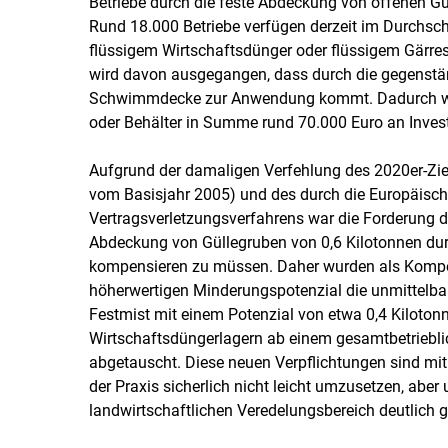
Betriebe durch die feste Abdeckung von offenen Gü
Rund 18.000 Betriebe verfügen derzeit im Durchsch
flüssigem Wirtschaftsdünger oder flüssigem Gärre
wird davon ausgegangen, dass durch die gegenständ
Schwimmdecke zur Anwendung kommt. Dadurch werde
oder Behälter in Summe rund 70.000 Euro an Invest
Aufgrund der damaligen Verfehlung des 2020er-Z
vom Basisjahr 2005) und des durch die Europäisch
Vertragsverletzungsverfahrens war die Forderung d
Abdeckung von Güllegruben von 0,6 Kilotonnen d
kompensieren zu müssen. Daher wurden als Komp
höherwertigen Minderungspotenzial die unmittelba
Festmist mit einem Potenzial von etwa 0,4 Kilotonn
Wirtschaftsdüngerlagern ab einem gesamtbetriebl
abgetauscht. Diese neuen Verpflichtungen sind mit
der Praxis sicherlich nicht leicht umzusetzen, aber
landwirtschaftlichen Veredelungsbereich deutlich g