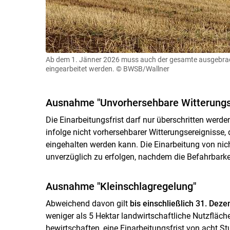
Ab dem 1. Jänner 2026 muss auch der gesamte ausgebrac
eingearbeitet werden.
© BWSB/Wallner
Ausnahme "Unvorhersehbare Witterungs
Die Einarbeitungsfrist darf nur überschritten werd
infolge nicht vorhersehbarer Witterungsereignisse, 
eingehalten werden kann. Die Einarbeitung von ni
unverzüglich zu erfolgen, nachdem die Befahrbarke
Ausnahme "Kleinschlagregelung"
Abweichend davon gilt
bis einschließlich 31. Dez
weniger als 5 Hektar landwirtschaftliche Nutzfl
bewirtschaften, eine Einarbeitungsfrist von acht 