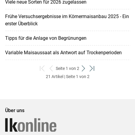
Viele neue Sorten für 2026 zugelassen
Frühe Versuchsergebnisse im Körnermaisanbau 2025 - Ein
erster Überblick
Tipps für die Anlage von Begrünungen
Variable Maisaussaat als Antwort auf Trockenperioden
Seite 1 von 2
zum
zurück
weiter
zum
21 Artikel | Seite 1 von 2
ersten
zum
zum
letzten
Set
vorigen
nächsten
Set
Set
Set
Über uns