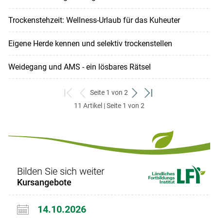
Trockenstehzeit: Wellness-Urlaub für das Kuheuter
Eigene Herde kennen und selektiv trockenstellen
Weidegang und AMS - ein lösbares Rätsel
Seite 1 von 2
zum
zurück
weiter
zum
11 Artikel | Seite 1 von 2
ersten
zum
zum
letzten
Set
vorigen
nächsten
Set
Set
Set
Bilden Sie sich weiter
Kursangebote
14.10.2026