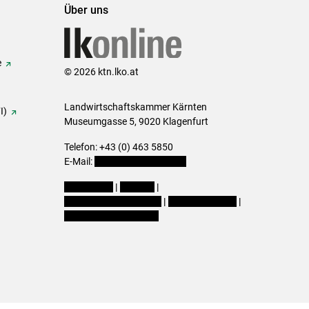
Über uns
e
© 2026 ktn.lko.at
Landwirtschaftskammer Kärnten
I)
Museumgasse 5, 9020 Klagenfurt
Telefon: +43 (0) 463 5850
E-Mail:
office@lk-kaernten.at
Impressum
|
Kontakt
|
Datenschutzerklärung
|
Barrierefreiheit
|
Cookie-Einstellungen