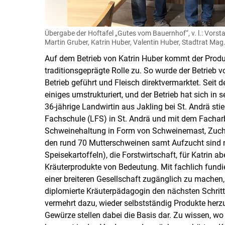
Übergabe der Hoftafel „Gutes vom Bauernhof“, v. l.: Vorsta
Martin Gruber, Katrin Huber, Valentin Huber, Stadtrat Mag.
Auf dem Betrieb von Katrin Huber kommt der Produk
traditionsgeprägte Rolle zu. So wurde der Betrieb 
Betrieb geführt und Fleisch direktvermarktet. Seit
einiges umstrukturiert, und der Betrieb hat sich in 
36-jährige Landwirtin aus Jakling bei St. Andrä st
Fachschule (LFS) in St. Andrä und mit dem Facharbei
Schweinehaltung in Form von Schweinemast, Zuchtsa
den rund 70 Mutterschweinen samt Aufzucht sind n
Speisekartoffeln), die Forstwirtschaft, für Katrin a
Kräuterprodukte von Bedeutung. Mit fachlich fundie
einer breiteren Gesellschaft zugänglich zu machen, 
diplomierte Kräuterpädagogin den nächsten Schrit
vermehrt dazu, wieder selbstständig Produkte herzu
Gewürze stellen dabei die Basis dar. Zu wissen, wo