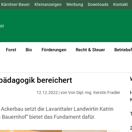
Kärntner Bauer
NÖ
OÖ
SBG
Kleinanzeigen
STMK
TIROL
Werbung
VBG
WIEN
Downloads
Kontakt
Forst
Bio
Förderungen
Recht & Steuer
Betriebs
pädagogik bereichert
H
12.12.2022 | von Von Dipl.-Ing. Kerstin Fradler
K
Ackerbau setzt die Lavanttaler Landwirtin Katrin
Bauernhof“ bietet das Fundament dafür.
2