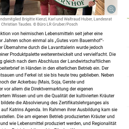
ndsmitglied Brigitte Kienzl, Karl und Waltraud ­Huber, Landesrat
Skip to main content
 Christian Taudes.
© Büro LR Gruber/​Posch
tion von heimischen Lebensmitteln seit jeher eine
vor Jahren schon einmal als „Gutes vom Bauernhof“-
 der Übernahme durch die Lavanttalerin wurde jedoch
seiner Produktpalette weiterentwickelt und vervielfacht. Die
ieg gleich nach dem Abschluss der Landwirtschaftlichen
terbrief in Händen in den elterlichen Betrieb ein. Der
uen und Ferkel ist sie bis heute treu geblieben. Neben
och der Ackerbau (Mais, Soja, Gerste und
ber vor allem die Direktvermarktung der eigenen
rtem Wissen und um die Qualität der kultivierten Kräuter
bildete die Absolvierung des Zertifikatslehrganges als
t auf Katrins Agenda. Im Rahmen ihrer Ausbildung kam sie
stellen. Die am eigenen Betrieb produzierten Kräuter und
 und wie Lebensmittel produziert werden, und Regionalität