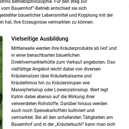
trins Betriebsphilosophie. Für den Weg zur
s vom Bauernhof“-Betrieb entschied sie sich
gestellter bäuerlicher Lebensmittel und Kopplung mit der
n hat, ihre Erzeugnisse vermarkten zu können.
Vielseitige Ausbildung
Mittlerweile werden ihre Kräuterprodukte ab Hof und
in einer benachbarten bäuerlichen
Direktvermarkterhütte zum Verkauf angeboten. Das
vielfältige Angebot reicht dabei von diversen
Kräutersalzen über Kräuterbalsame und
Kräuterlimos hin zu Kräutersirupen wie
Maiwipferlsirup oder Löwenzahnsirup. Wert legt
Katrin dabei ebenso auf die Wirkung ihrer
verwendeten Rohstoffe. Darüber hinaus werden
auch noch Speisekartoffeln kultiviert und
vermarktet. Bei all den anfallenden Tätigkeiten am
Bauernhof und in der „Kräuterkuchl“ kann man sich