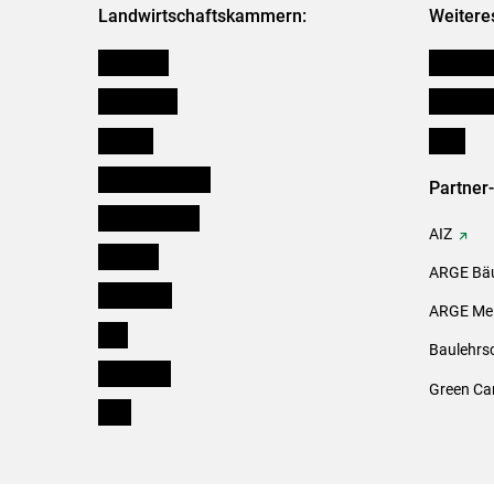
Landwirtschaftskammern:
Weitere
Österreich
Kleinanz
Burgenland
Downloa
Kärnten
Links
Niederösterreich
Partner
Oberösterreich
AIZ
Salzburg
ARGE Bäu
Steiermark
ARGE Mei
Tirol
Baulehrs
Vorarlberg
Green Ca
Wien