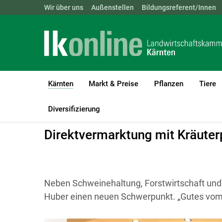
Landwirtschaftskammern:
Wir über uns
Außenstellen
ÖSTERREICH
Bildungsreferent/Innen
BGLD
KTN
Kärnten
Markt & Preise
Pflanzen
Tiere
(current)1
LK Kärnten
Kärnten
Aktuelle Meldungen
Diversifizierung
Direktvermarktung mit Kräuter
Neben Schweinehaltung, Forstwirtschaft und 
Huber einen neuen Schwerpunkt. „Gutes vom 