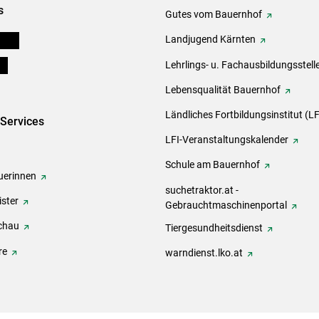
s
Gutes vom Bauernhof
eigen
Landjugend Kärnten
ds
Lehrlings- u. Fachausbildungsstell
Lebensqualität Bauernhof
Ländliches Fortbildungsinstitut (LF
-Services
LFI-Veranstaltungskalender
Schule am Bauernhof
erinnen
suchetraktor.at -
ster
Gebrauchtmaschinenportal
chau
Tiergesundheitsdienst
re
warndienst.lko.at