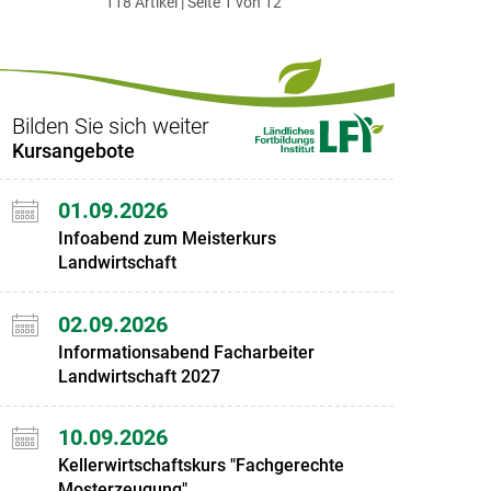
118 Artikel | Seite 1 von 12
ersten
zum
zum
letzten
Set
vorigen
nächsten
Set
Set
Set
Bilden Sie sich weiter
Kursangebote
01.09.2026
Infoabend zum Meisterkurs
Landwirtschaft
02.09.2026
Informationsabend Facharbeiter
Landwirtschaft 2027
10.09.2026
Kellerwirtschaftskurs "Fachgerechte
Mosterzeugung"