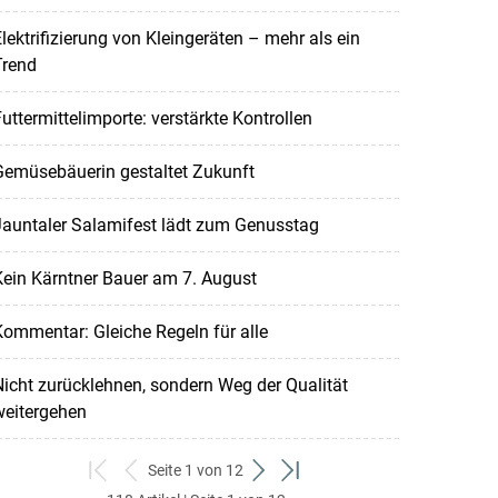
lektrifizierung von Kleingeräten – mehr als ein
Trend
uttermittelimporte: verstärkte Kontrollen
Gemüsebäuerin gestaltet Zukunft
Jauntaler Salamifest lädt zum Genusstag
ein Kärntner Bauer am 7. August
ommentar: Gleiche Regeln für alle
icht zurücklehnen, sondern Weg der Qualität
weitergehen
Seite 1 von 12
zum
zurück
weiter
zum