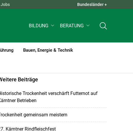
Jobs
Bundesländer +
QUICK LINKS +
BILDUNG
BERATUNG
führung
Bauen, Energie & Technik
Weitere Beiträge
istorische Trockenheit verschärft Futternot auf
ärntner Betrieben
Trockenheit gemeinsam meistern
7. Kärntner Rindfleischfest