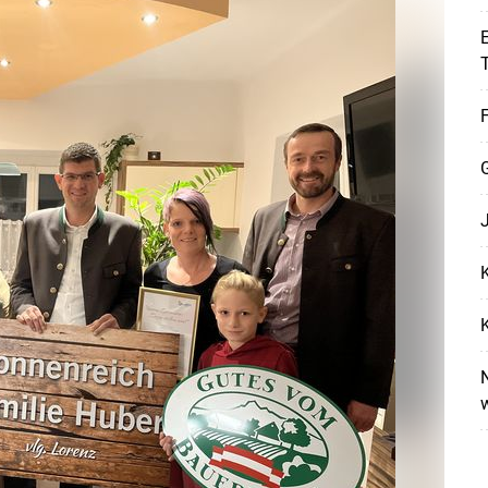
E
F
K
K
N