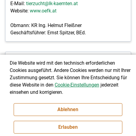
E-Mail:
tierzucht@lk-kaernten.at
Website:
www.oefk.at
Obmann: KR Ing. Helmut Fleißner
Geschäftsführer: Ernst Spitzer, BEd.
Die Website wird mit den technisch erforderlichen
Schaf- und Ziegenzuchtverband
Cookies ausgeführt. Andere Cookies werden nur mit Ihrer
Kärnten
Zustimmung gesetzt. Sie können Ihre Entscheidung für
diese Website in den
Cookie-Einstellungen
jederzeit
einsehen und korrigieren.
Museumgasse 5
A-9020 Klagenfurt
Ablehnen
Telefon: 0463/5850-1531
Fax: 0463/5850-91531
Erlauben
E-Mail:
schazi@lk-kaernten.at