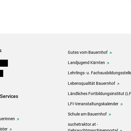
s
Gutes vom Bauernhof
eigen
Landjugend Kärnten
ds
Lehrlings- u. Fachausbildungsstell
Lebensqualität Bauernhof
Ländliches Fortbildungsinstitut (LF
-Services
LFI-Veranstaltungskalender
Schule am Bauernhof
erinnen
suchetraktor.at -
ster
Gebrauchtmaschinenportal