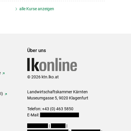
alle Kurse anzeigen
Über uns
e
© 2026 ktn.lko.at
Landwirtschaftskammer Kärnten
I)
Museumgasse 5, 9020 Klagenfurt
Telefon: +43 (0) 463 5850
E-Mail:
office@lk-kaernten.at
Impressum
|
Kontakt
|