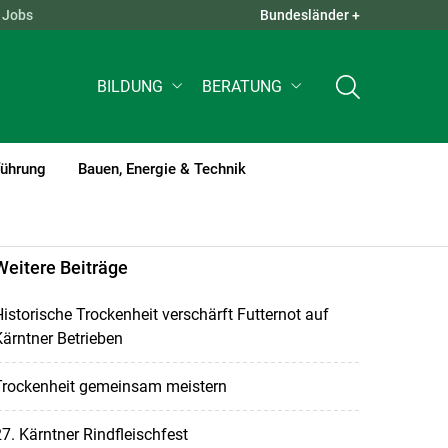
Jobs
Bundesländer +
QUICK LINKS +
BILDUNG
BERATUNG
führung
Bauen, Energie & Technik
Weitere Beiträge
istorische Trockenheit verschärft Futternot auf
ärntner Betrieben
Trockenheit gemeinsam meistern
7. Kärntner Rindfleischfest