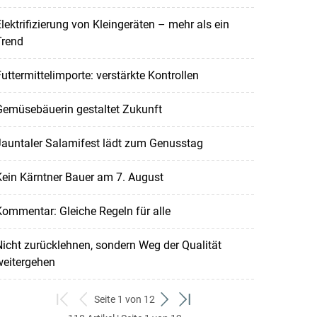
lektrifizierung von Kleingeräten – mehr als ein
Trend
uttermittelimporte: verstärkte Kontrollen
Gemüsebäuerin gestaltet Zukunft
Jauntaler Salamifest lädt zum Genusstag
ein Kärntner Bauer am 7. August
ommentar: Gleiche Regeln für alle
icht zurücklehnen, sondern Weg der Qualität
weitergehen
Seite 1 von 12
zum
zurück
weiter
zum