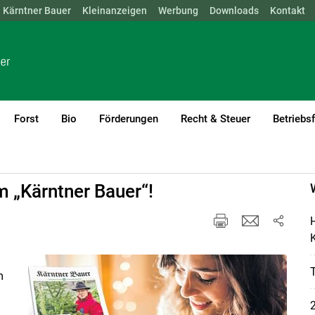
Kärntner Bauer
NÖ
OÖ
SBG
Kleinanzeigen
STMK
TIROL
Werbung
VBG
WIEN
Downloads
Kontakt
Forst
Bio
Förderungen
Recht & Steuer
Betriebs
m „Kärntner Bauer“!
H
K
m
2