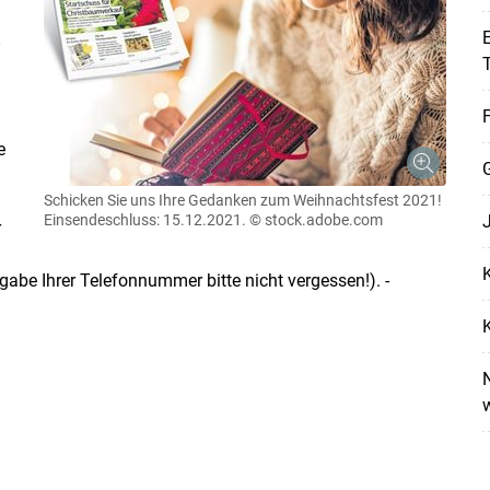
E
–
F
Skip to main content
e
Schicken Sie uns Ihre Gedanken zum Weihnachtsfest 2021!
Einsendeschluss: 15.12.2021.
© stock.adobe.com
r
K
be Ihrer Telefonnummer bitte nicht vergessen!). ­
K
N