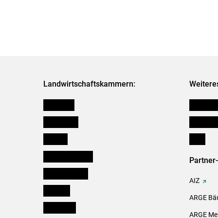
Landwirtschaftskammern:
Weitere
Österreich
Kleinanz
Burgenland
Downloa
Kärnten
Links
Niederösterreich
Partner
Oberösterreich
AIZ
Salzburg
ARGE Bäu
Steiermark
ARGE Mei