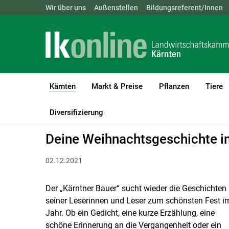
Landwirtschaftskammern:
Wir über uns
Außenstellen
ÖSTERREICH
Bildungsreferent/Innen
BGLD
KTN
Kärnten
Markt & Preise
Pflanzen
Tiere
(current)1
LK Kärnten
Kärnten
Aktuelle Meldungen
Diversifizierung
Deine Weihnachts­geschichte i
02.12.2021
Der „Kärntner Bauer“ sucht wieder die Geschichten
seiner Leserinnen und Leser zum schönsten Fest i
Jahr. Ob ein Gedicht, eine kurze Erzählung, eine
schöne Erinnerung an die Vergangenheit oder ein