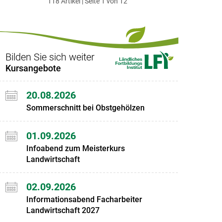
118 Artikel | Seite 1 von 12
ersten
zum
zum
letzten
Set
vorigen
nächsten
Set
Set
Set
Bilden Sie sich weiter
Kursangebote
20.08.2026
Sommerschnitt bei Obstgehölzen
01.09.2026
Infoabend zum Meisterkurs
Landwirtschaft
02.09.2026
Informationsabend Facharbeiter
Landwirtschaft 2027