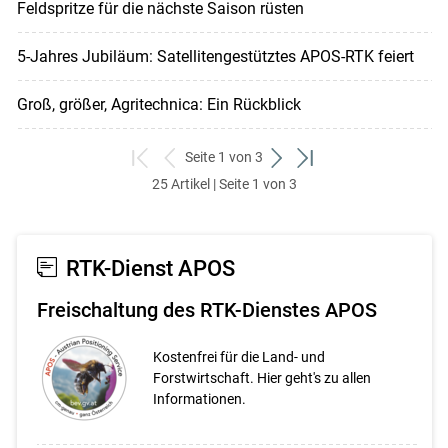
Feldspritze für die nächste Saison rüsten
5-Jahres Jubiläum: Satellitengestütztes APOS-RTK feiert
Groß, größer, Agritechnica: Ein Rückblick
Seite 1 von 3
zum
zurück
weiter
zum
25 Artikel | Seite 1 von 3
ersten
zum
zum
letzten
Set
vorigen
nächsten
Set
Set
Set
RTK-Dienst APOS
Freischaltung des RTK-Dienstes APOS
Kostenfrei für die Land- und
Forstwirtschaft. Hier geht's zu allen
Informationen.