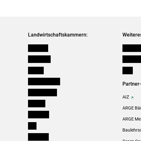
Landwirtschaftskammern:
Weitere
Österreich
Kleinanz
Burgenland
Downloa
Kärnten
Links
Niederösterreich
Partner
Oberösterreich
AIZ
Salzburg
ARGE Bäu
Steiermark
ARGE Mei
Tirol
Baulehrs
Vorarlberg