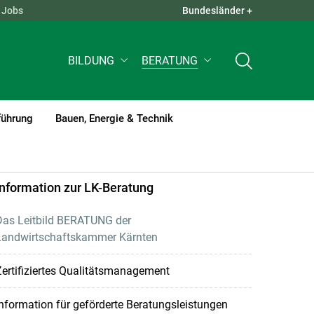
Jobs
Bundesländer +
QUICK LINKS +
BILDUNG
BERATUNG
führung
Bauen, Energie & Technik
Information zur LK-Beratung
Das Leitbild BERATUNG der
Landwirtschaftskammer Kärnten
ertifiziertes Qualitätsmanagement
nformation für geförderte Beratungsleistungen