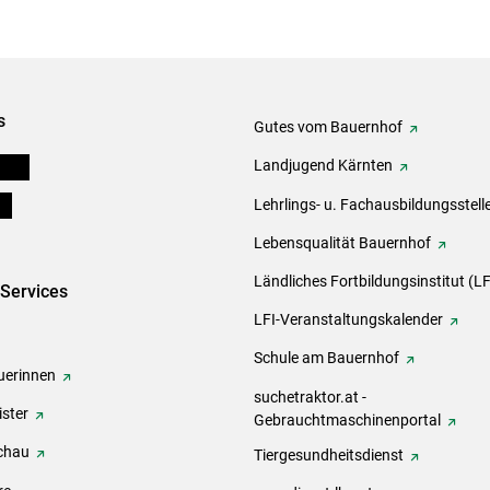
s
Gutes vom Bauernhof
eigen
Landjugend Kärnten
ds
Lehrlings- u. Fachausbildungsstell
Lebensqualität Bauernhof
Ländliches Fortbildungsinstitut (LF
-Services
LFI-Veranstaltungskalender
Schule am Bauernhof
erinnen
suchetraktor.at -
ster
Gebrauchtmaschinenportal
chau
Tiergesundheitsdienst