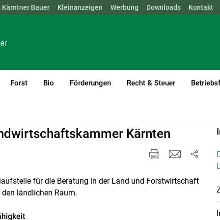
Kärntner Bauer
NÖ
OÖ
SBG
Kleinanzeigen
STMK
TIROL
Werbung
VBG
WIEN
Downloads
Kontakt
Forst
Bio
Förderungen
Recht & Steuer
Betriebs
ndwirtschaftskammer Kärnten
laufstelle für die Beratung in der Land und Forstwirtschaft
Z
 den ländlichen Raum.
I
ähigkeit
Skip to main content