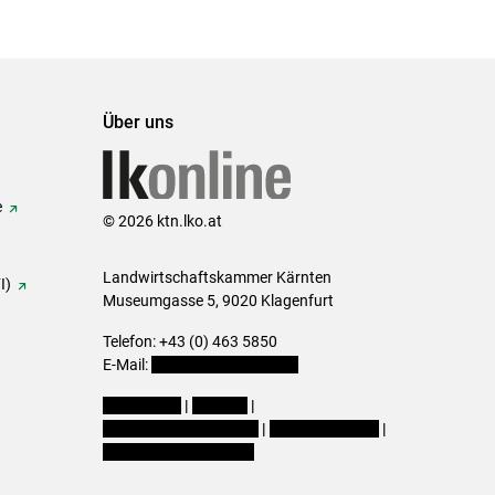
Über uns
e
© 2026 ktn.lko.at
Landwirtschaftskammer Kärnten
I)
Museumgasse 5, 9020 Klagenfurt
Telefon: +43 (0) 463 5850
E-Mail:
office@lk-kaernten.at
Impressum
|
Kontakt
|
Datenschutzerklärung
|
Barrierefreiheit
|
Cookie-Einstellungen