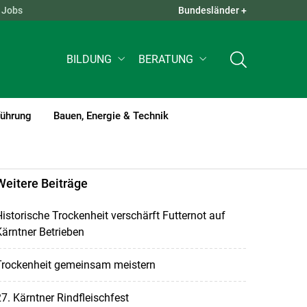
Jobs
Bundesländer +
QUICK LINKS +
BILDUNG
BERATUNG
führung
Bauen, Energie & Technik
Weitere Beiträge
istorische Trockenheit verschärft Futternot auf
ärntner Betrieben
Trockenheit gemeinsam meistern
7. Kärntner Rindfleischfest