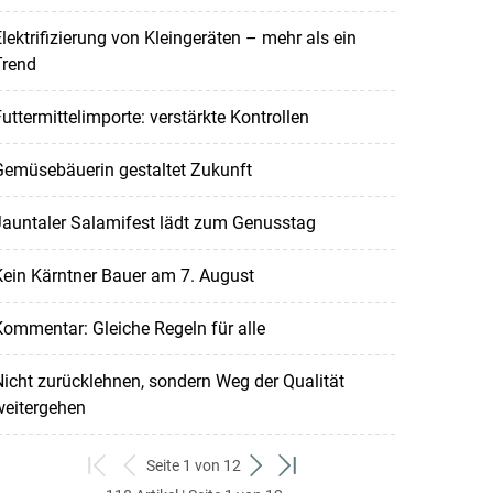
lektrifizierung von Kleingeräten – mehr als ein
Trend
uttermittelimporte: verstärkte Kontrollen
Gemüsebäuerin gestaltet Zukunft
Jauntaler Salamifest lädt zum Genusstag
ein Kärntner Bauer am 7. August
ommentar: Gleiche Regeln für alle
icht zurücklehnen, sondern Weg der Qualität
weitergehen
Seite 1 von 12
zum
zurück
weiter
zum