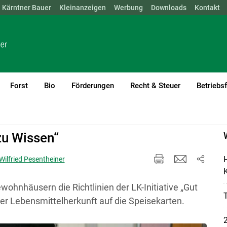
Kärntner Bauer
NÖ
OÖ
SBG
Kleinanzeigen
STMK
TIROL
Werbung
VBG
WIEN
Downloads
Kontakt
Forst
Bio
Förderungen
Recht & Steuer
Betriebs
zu Wissen“
H
Wilfried Pesentheiner
K
ewohnhäusern die Richtlinien der LK-Initiative „Gut
der Lebensmittelherkunft auf die Speisekarten.
2