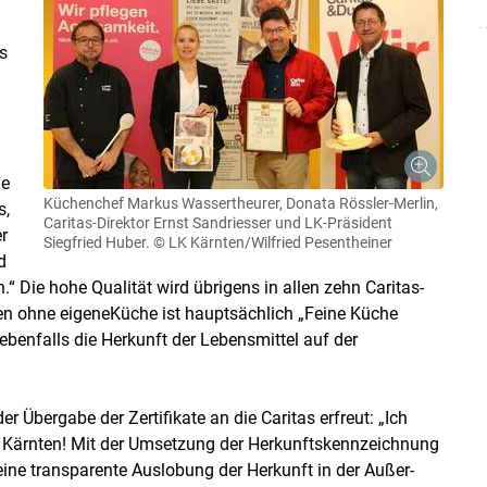
s
ne
Küchenchef Markus Wassertheurer, Donata Rössler-Merlin,
s,
Caritas-Direktor Ernst Sandriesser und LK-Präsident
r
Siegfried Huber.
© LK Kärnten/Wilfried Pesentheiner
d
.“ Die hohe Qualität wird übrigens in allen zehn Caritas-
n ohne eigeneKüche ist hauptsächlich „Feine Küche
r ebenfalls die Herkunft der Lebensmittel auf der
er Übergabe der Zertifikate an die Caritas erfreut: „Ich
s Kärnten! Mit der Umsetzung der Herkunftskennzeichnung
ine transparente Auslobung der Herkunft in der Außer-