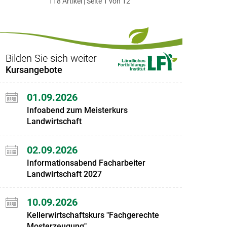
118 Artikel | Seite 1 von 12
ersten
zum
zum
letzten
Set
vorigen
nächsten
Set
Set
Set
Bilden Sie sich weiter
Kursangebote
01.09.2026
Infoabend zum Meisterkurs
Landwirtschaft
02.09.2026
Informationsabend Facharbeiter
Landwirtschaft 2027
10.09.2026
Kellerwirtschaftskurs "Fachgerechte
Mosterzeugung"