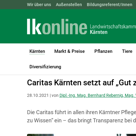
Landwirtschaftskammern:
Wir über uns
Außenstellen
ÖSTERREICH
Bildungsreferent/Innen
BGLD
KTN
Kärnten
Markt & Preise
Pflanzen
Tiere
(current)1
LK Kärnten
Kärnten
Aktuelle Meldungen
Diversifizierung
Caritas Kärnten setzt auf „Gut 
28.10.2021 | von
Dipl.-Ing. Mag. Bernhard Rebernig, Mag. 
Die Caritas führt in allen ihren Kärntner Pfleg
zu Wissen“ ein – das bringt Transparenz bei 