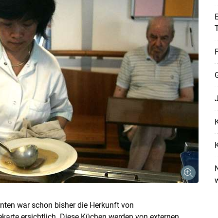
E
F
K
Skip to main content
K
N
rnten war schon bisher die Herkunft von
ekarte ersichtlich. Diese Küchen werden von externen