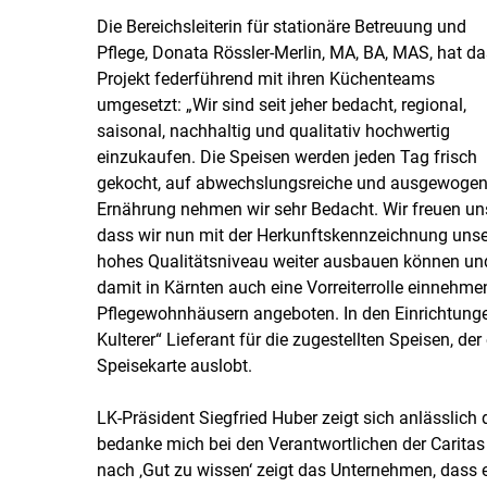
Die Bereichsleiterin für stationäre Betreuung und
Pflege, Donata Rössler-Merlin, MA, BA, MAS, hat da
Projekt federführend mit ihren Küchenteams
umgesetzt: „Wir sind seit jeher bedacht, regional,
saisonal, nachhaltig und qualitativ hochwertig
einzukaufen. Die Speisen werden jeden Tag frisch
gekocht, auf abwechslungsreiche und ausgewoge
Ernährung nehmen wir sehr Bedacht. Wir freuen un
dass wir nun mit der Herkunftskennzeichnung unse
hohes Qualitätsniveau weiter ausbauen können un
damit in Kärnten auch eine Vorreiterrolle einnehmen
Pflegewohnhäusern angeboten. In den Einrichtunge
Kulterer“ Lieferant für die zugestellten Speisen, de
Speisekarte auslobt.
LK-Präsident Siegfried Huber zeigt sich anlässlich d
bedanke mich bei den Verantwortlichen der Carita
nach ‚Gut zu wissen‘ zeigt das Unternehmen, dass e