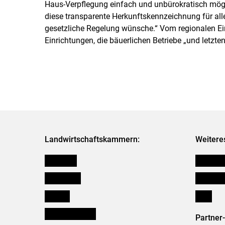
Haus-Verpflegung einfach und unbürokratisch mögli
diese transparente Herkunftskennzeichnung für al
gesetzliche Regelung wünsche.“ Vom regionalen Ei
Einrichtungen, die bäuerlichen Betriebe „und letzten
Landwirtschaftskammern:
Weitere
Österreich
Kleinanz
Burgenland
Downloa
Kärnten
Links
Niederösterreich
Partner