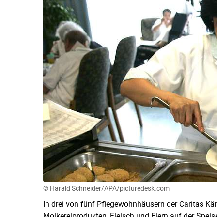
© Harald Schneider/APA/picturedesk.com
In drei von fünf Pflegewohnhäusern der Caritas Kä
Molkereiprodukten, Fleisch und Eiern auf der Speis