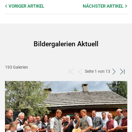
VORIGER
ARTIKEL
NÄCHSTER
ARTIKEL
Bildergalerien Aktuell
193 Galerien
Seite 1 von 13
zum
zurück
weiter
zum
ersten
zum
zum
letzt
Set
vorigen
nächsten
Set
Set
Set