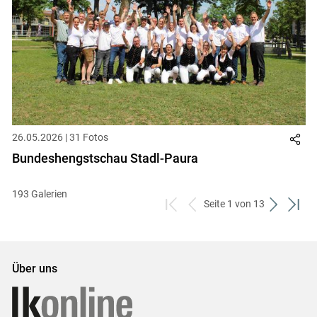
26.05.2026 | 31 Fotos
Bundeshengstschau Stadl-Paura
193 Galerien
Seite 1 von 13
zum
zurück
weiter
zum
ersten
zum
zum
letzt
Set
vorigen
nächsten
Set
Set
Set
Über uns