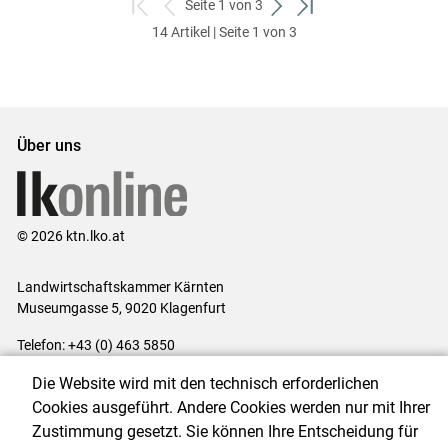
Seite 1 von 3
zum
zurück
weiter
zum
14 Artikel | Seite 1 von 3
ersten
zum
zum
letzten
Set
vorigen
nächsten
Set
Set
Set
Über uns
© 2026 ktn.lko.at
Landwirtschaftskammer Kärnten
Museumgasse 5, 9020 Klagenfurt
Telefon: +43 (0) 463 5850
E-Mail:
office@lk-kaernten.at
Die Website wird mit den technisch erforderlichen
Impressum
|
Kontakt
|
Datenschutzerklärung
|
Barrierefreiheit
|
Cookies ausgeführt. Andere Cookies werden nur mit Ihrer
Cookie-Einstellungen
Zustimmung gesetzt. Sie können Ihre Entscheidung für