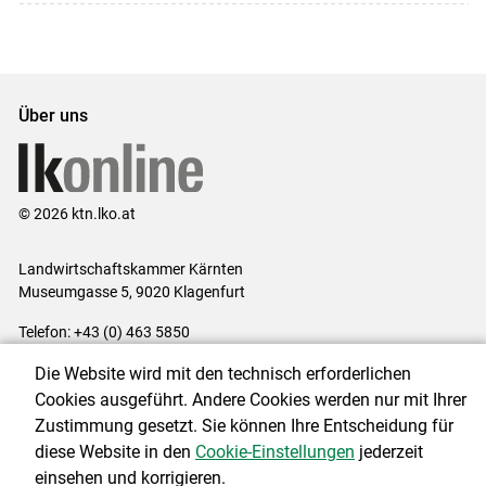
Über uns
© 2026 ktn.lko.at
Landwirtschaftskammer Kärnten
Museumgasse 5, 9020 Klagenfurt
Telefon: +43 (0) 463 5850
E-Mail:
office@lk-kaernten.at
Die Website wird mit den technisch erforderlichen
Impressum
|
Kontakt
|
Datenschutzerklärung
|
Barrierefreiheit
|
Cookies ausgeführt. Andere Cookies werden nur mit Ihrer
Cookie-Einstellungen
Zustimmung gesetzt. Sie können Ihre Entscheidung für
diese Website in den
Cookie-Einstellungen
jederzeit
einsehen und korrigieren.