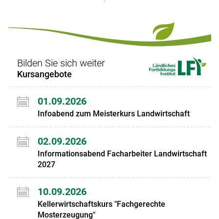
ersten
zum
zum
letzten
Set
vorigen
nächsten
Set
Set
Set
Bilden Sie sich weiter
Kursangebote
01.09.2026
Infoabend zum Meisterkurs Landwirtschaft
02.09.2026
Informationsabend Facharbeiter Landwirtschaft
2027
10.09.2026
Kellerwirtschaftskurs "Fachgerechte
Mosterzeugung"