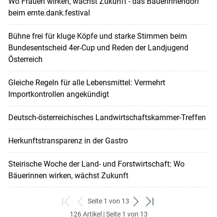
Wo Frauen wirken, wächst Zukunft - das Bäuerinnendorf
beim ernte.dank.festival
Bühne frei für kluge Köpfe und starke Stimmen beim
Bundesentscheid 4er-Cup und Reden der Landjugend
Österreich
Gleiche Regeln für alle Lebensmittel: Vermehrt
Importkontrollen angekündigt
Deutsch-österreichisches Landwirtschaftskammer-Treffen
Herkunftstransparenz in der Gastro
Steirische Woche der Land- und Forstwirtschaft: Wo
Bäuerinnen wirken, wächst Zukunft
Seite 1 von 13
zum
zurück
weiter
zum
126 Artikel | Seite 1 von 13