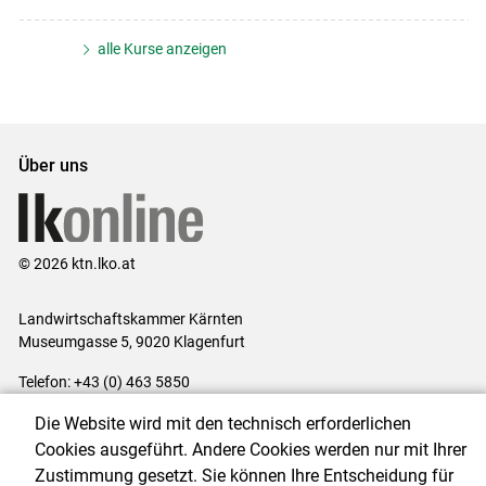
alle Kurse anzeigen
Über uns
© 2026 ktn.lko.at
Landwirtschaftskammer Kärnten
Museumgasse 5, 9020 Klagenfurt
Telefon: +43 (0) 463 5850
E-Mail:
office@lk-kaernten.at
Die Website wird mit den technisch erforderlichen
Impressum
|
Kontakt
|
Datenschutzerklärung
|
Barrierefreiheit
|
Cookies ausgeführt. Andere Cookies werden nur mit Ihrer
Cookie-Einstellungen
Zustimmung gesetzt. Sie können Ihre Entscheidung für