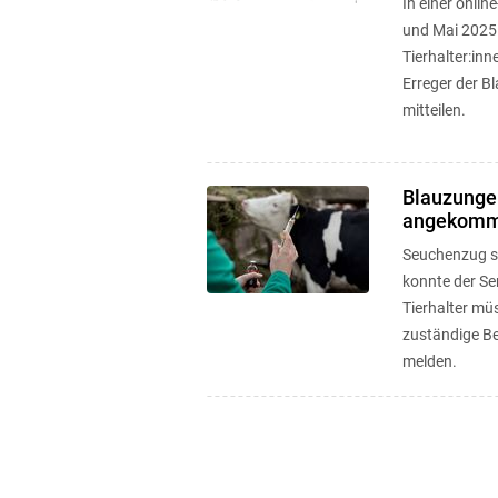
In einer onli
und Mai 2025
Tierhalter:in
Erreger der B
mitteilen.
Blauzungen
angekom
Seuchenzug se
konnte der S
Tierhalter mü
zuständige B
melden.