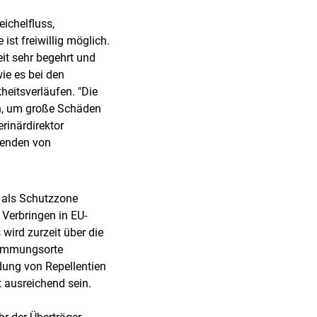
ichelfluss,
st freiwillig möglich.
it sehr begehrt und
wie es bei den
eitsverläufen. "Die
n, um große Schäden
rinärdirektor
wenden von
h als Schutzzone
 Verbringen in EU-
 wird zurzeit über die
timmungsorte
dung von Repellentien
 ausreichend sein.