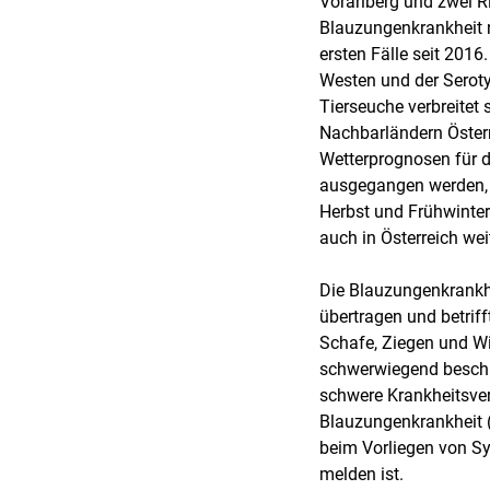
Vorarlberg und zwei Ri
Blauzungenkrankheit n
ersten Fälle seit 2016.
Westen und der Seroty
Tierseuche verbreitet s
Nachbarländern Österr
Wetterprognosen für 
ausgegangen werden, 
Herbst und Frühwinter
auch in Österreich wei
Die Blauzungenkrankh
übertragen und betriff
Schafe, Ziegen und Wi
schwerwiegend beschr
schwere Krankheitsverl
Blauzungenkrankheit (
beim Vorliegen von Sy
melden ist.