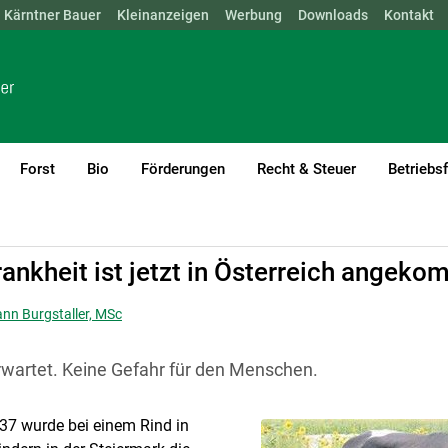
Kärntner Bauer
NÖ
OÖ
SBG
Kleinanzeigen
STMK
TIROL
Werbung
VBG
WIEN
Downloads
Kontakt
Forst
Bio
Förderungen
Recht & Steuer
Betriebs
current)1
kheit
ankheit ist jetzt in Österreich angek
ann Burgstaller, MSc
wartet. Keine Gefahr für den Menschen.
37 wurde bei einem Rind in