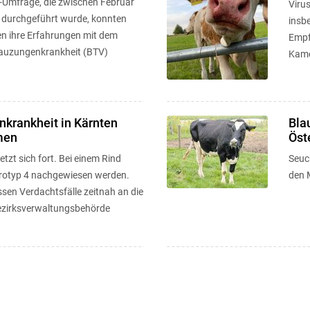
ne-Umfrage, die zwischen Februar
Viru
 durchgeführt wurde, konnten
insb
nen ihre Erfahrungen mit dem
Empf
lauzungenkrankheit (BTV)
Kame
krankheit in Kärnten
Bla
men
Öst
tzt sich fort. Bei einem Rind
Seuc
erotyp 4 nachgewiesen werden.
den 
ssen Verdachtsfälle zeitnah an die
ezirksverwaltungsbehörde