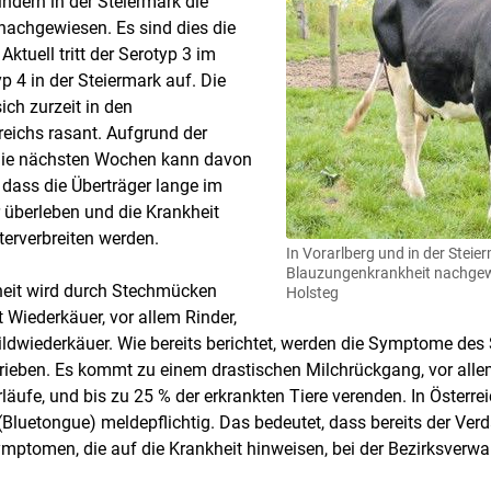
ndern in der Steiermark die
achgewiesen. Es sind dies die
 Aktuell tritt der Serotyp 3 im
p 4 in der Steiermark auf. Die
ich zurzeit in den
eichs rasant. Aufgrund der
die nächsten Wochen kann davon
dass die Überträger lange im
 überleben und die Krankheit
terverbreiten werden.
In Vorarlberg und in der Steie
Blauzungenkrankheit nachgew
eit wird durch Stechmücken
Holsteg
t Wiederkäuer, vor allem Rinder,
ldwiederkäuer. Wie bereits berichtet, werden die Symptome des 
ieben. Es kommt zu einem drastischen Milchrückgang, vor alle
äufe, und bis zu 25 % der erkrankten Tiere verenden. In Österreic
Bluetongue) meldepflichtig. Das bedeutet, dass bereits der Verd
mptomen, die auf die Krankheit hinweisen, bei der Bezirksverw