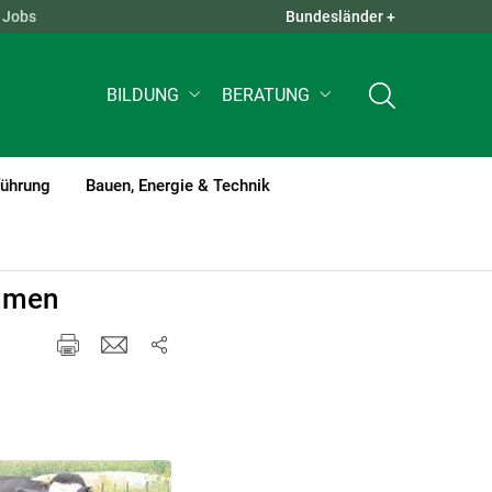
Jobs
Bundesländer +
QUICK LINKS +
BILDUNG
BERATUNG
führung
Bauen, Energie & Technik
ommen