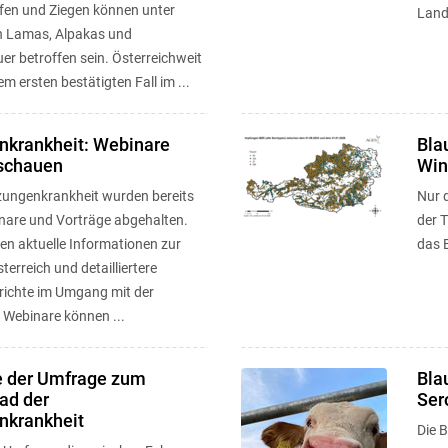
fen und Ziegen können unter
Land
 Lamas, Alpakas und
er betroffen sein. Österreichweit
m ersten bestätigten Fall im ...
nkrankheit: Webinare
Bla
schauen
Win
zungenkrankheit wurden bereits
Nur d
nare und Vorträge abgehalten.
der 
ten aktuelle Informationen zur
das 
sterreich und detailliertere
richte im Umgang mit der
e Webinare können ...
e der Umfrage zum
Bla
ad der
Ser
nkrankheit
Die B