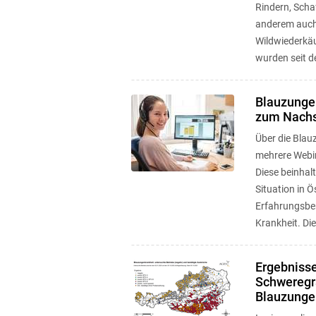
Rindern, Scha
anderem auch
Wildwiederkäu
wurden seit de
Blauzunge
zum Nach
Über die Blau
mehrere Webi
Diese beinhal
Situation in Ö
Erfahrungsbe
Krankheit. Di
Ergebniss
Schweregr
Blauzunge