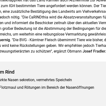
ttelknappheit hat das Land Kärnten auch Arzneimittel zur Abweh
die zum IGH bestimmten Tiere angefordert werden können. Der Tie
ch, eine zusätzliche Bestätigung des Landwirts am Viehverkehrssc
 jedoch nötig. "Die CaRINDthia wird die Absatzveranstaltungen f
en und informiert die Beschicker zeitnah über den aktuellen Ve
n großer Bedeutung ist die Abstimmung der Bedingungen für di
rreichs, um weiterhin eine reibungslose Vermarktung gewährleis
uernig
. "Die BVG - Kärntner Fleisch übernimmt Tiere wie bisher, 
s wird keine Rückstellungen geben. Wir empfehlen jedoch Tierhalt
treuungstierärzten zu schützen“, ergänzt Obmann
Josef Fradler
im Rind
rkte Nasen sekretion, vermehrtes Speicheln
Flotzmaul und Rötungen im Bereich der Nasenöffnungen
g