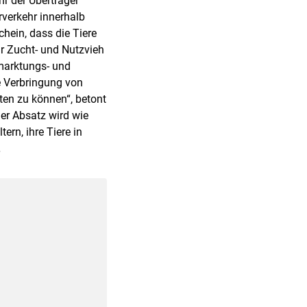
r der Überträger
rverkehr innerhalb
hein, dass die Tiere
ür Zucht- und Nutzvieh
rmarktungs- und
e Verbringung von
ten zu können“, betont
der Absatz wird wie
ern, ihre Tiere in
.