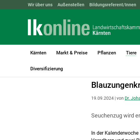
Landwirtschaftskammern:
Wir über uns
Außenstellen
ÖSTERREICH
Bildungsreferent/Innen
BGLD
KTN
Kärnten
Markt & Preise
Pflanzen
Tiere
(
LK Kärnten
Tiere
Tiergesundheit & -seuchen
Blauzungenkran
Diversifizierung
Blauzungenkr
19.09.2024 | von
Dr. Joh
Seuchenzug wird er
In der Kalenderwoche 