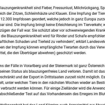
lauzungenkrankheit sind Fieber, Fressunlust, Milchrückgang, Spe
ch der Zitzen, Schleimhäute und Klauen. Eine Impfung der Tiere i
12.300 Impfdosen geordert, welche jedoch in ganz Europa zurze
bar sind. Die Impfung bringt keine Erleichterung im Tierverkehr, 
gen der Fall war. Sie schützt aber vor schwerwiegenden Krankh
die Blauzungenkrankheit wird für Rinder und Schafe empfohle
aftlichen Schaden und Tierleid zu verhindern", erklärt Landesvete
ben der Impfung können empfängliche Tierarten durch das Ver
Skip to main content
ittel, die den Überträger abwehren) geschützt werden.
s der Fälle in Vorarlberg und der Steiermark ist ganz Österreic
einen Status als blauzungenfreies Land verloren. Damit ist das
schränkt und der Export in Drittstaaten zurzeit nicht möglich. Es
lt, unter welchen Tiere in den nächsten Wochen wieder an Bes
 verbracht werden können. Für einige Zielländer wird die Anwen
abschließender Test auf das Vorhandensein des Erregers im Blut