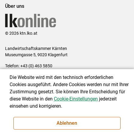
Über uns
© 2026 ktn.lko.at
Landwirtschaftskammer Kärnten
Museumgasse 5, 9020 Klagenfurt
Telefon: +43 (0) 463 5850
E-Mail:
office@lk-kaernten.at
Die Website wird mit den technisch erforderlichen
Impressum
|
Kontakt
|
Datenschutzerklärung
|
Barrierefreiheit
|
Cookies ausgeführt. Andere Cookies werden nur mit Ihrer
Cookie-Einstellungen
Zustimmung gesetzt. Sie können Ihre Entscheidung für
diese Website in den
Cookie-Einstellungen
jederzeit
einsehen und korrigieren.
NEWSLETTER
Ablehnen