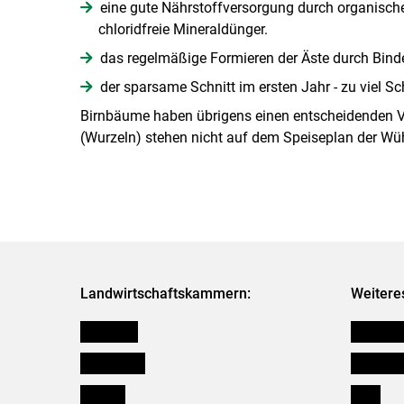
eine gute Nährstoffversorgung durch organisch
chloridfreie Mineraldünger.
das regelmäßige Formieren der Äste durch Bind
der sparsame Schnitt im ersten Jahr - zu viel Sc
Birnbäume haben übrigens einen entscheidenden V
(Wurzeln) stehen nicht auf dem Speiseplan der W
Landwirtschaftskammern:
Weitere
Österreich
Kleinanz
Burgenland
Downloa
Kärnten
Links