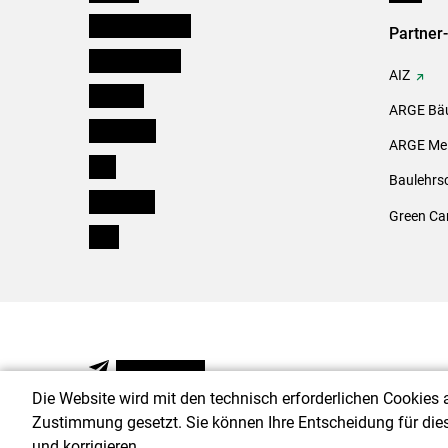
Niederösterreich
Partner
Oberösterreich
AIZ
Salzburg
ARGE Bäu
Steiermark
ARGE Mei
Tirol
Baulehrs
Vorarlberg
Green Ca
Wien
NEWSLETTER
Die Website wird mit den technisch erforderlichen Cookies 
Zustimmung gesetzt. Sie können Ihre Entscheidung für die
und korrigieren.