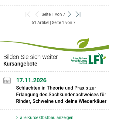
Seite 1 von 7
zum
zurück
weiter
zum
61 Artikel | Seite 1 von 7
ersten
zum
zum
letzten
Set
vorigen
nächsten
Set
Set
Set
Bilden Sie sich weiter
Kursangebote
17.11.2026
Schlachten in Theorie und Praxis zur
Erlangung des Sachkundenachweises für
Rinder, Schweine und kleine Wiederkäuer
alle Kurse Obstbau anzeigen