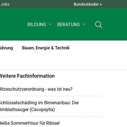
Jobs
Bundesländer +
QUICK LINKS +
BILDUNG
BERATUNG
führung
Bauen, Energie & Technik
Weitere Fachinformation
itzeschutzverordnung - was ist neu?
chlüsselschädling im Birnenanbau: Der
irnblattsauger (Cacopsylla)
eiße Sommerfrisur für Ribisel