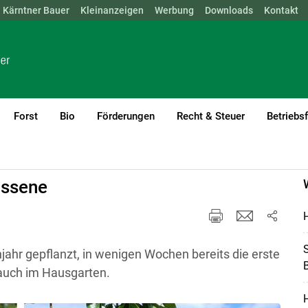
Kärntner Bauer
NÖ
OÖ
SBG
Kleinanzeigen
STMK
TIROL
Werbung
VBG
WIEN
Downloads
Kontakt
Forst
Bio
Förderungen
Recht & Steuer
Betriebs
ossene
H
S
jahr gepflanzt, in wenigen Wochen bereits die erste
B
 auch im Hausgarten.
H