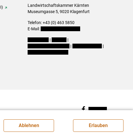
Landwirtschaftskammer Kärnten
I)
Museumgasse 5, 9020 Klagenfurt
Telefon: +43 (0) 463 5850
E-Mail:
office@lk-kaernten.at
Impressum
|
Kontakt
|
Datenschutzerklärung
|
Barrierefreiheit
|
Cookie-Einstellungen
Facebook
Ablehnen
Erlauben