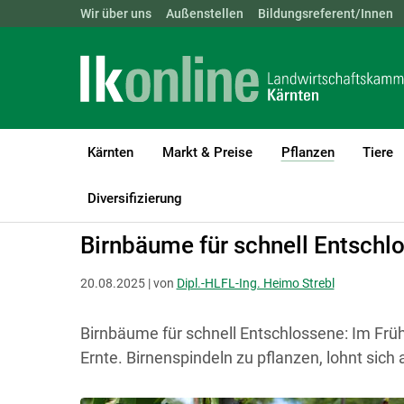
Landwirtschaftskammern:
Wir über uns
Außenstellen
ÖSTERREICH
Bildungsreferent/Innen
BGLD
KTN
Kärnten
Markt & Preise
Pflanzen
Tiere
(current)1
LK Kärnten
Pflanzen
Obstbau
Diversifizierung
Birnbäume für schnell Entschl
20.08.2025 | von
Dipl.-HLFL-Ing. Heimo Strebl
Birnbäume für schnell Entschlossene: Im Früh
Ernte. Birnenspindeln zu pflanzen, lohnt sich