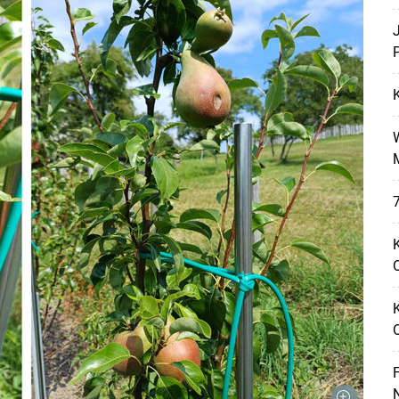
P
Skip to main content
7
K
O
F
N