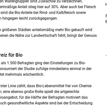
sten Warengruppen sind Zuwächse zu verzeichnen,
Skip to main content
H
ertmäßige Anteil stieg hier auf 30%. Aber auch bei Fleisch
sind die Bio-Anteile bei Rind- und Kalbfleisch sowie
S
ch hingegen leicht zurückgegangen.
 in größeren Städten anteilsmäßig mehr Bio gekauft wird
enen die Nähe zur Landwirtschaft fehlt, bringt der Genuss
eiz für Bio
ls 1.500 Befragten ging den Einstellungen zu Bio-
konsumiert der Studie zufolge mindestens einmal in der
ttel mehrmals wöchentlich.
erster Linie zählt, dass Bio-Lebensmittel frei von Chemie
, eine ebenso große Rolle spielt die artgerechte
oangebot, für die Hälfte der Befragten motiviert das
uch gesundheitliche Aspekte sind bei der Entscheidung