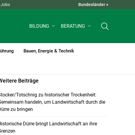
Jobs
Bundesländer +
QUICK LINKS +
BILDUNG
BERATUNG
führung
Bauen, Energie & Technik
Weitere Beiträge
tocker/Totschnig zu historischer Trockenheit:
Gemeinsam handeln, um Landwirtschaft durch die
ürre zu bringen
istorische Dürre bringt Landwirtschaft an ihre
Grenzen