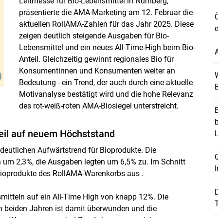
Leitmesse für Bio-Lebensmittel in Nürnberg,
präsentierte die AMA-Marketing am 12. Februar die
Ö
aktuellen RollAMA-Zahlen für das Jahr 2025. Diese
e
zeigen deutlich steigende Ausgaben für Bio-
Lebensmittel und ein neues All-Time-High beim Bio-
A
Anteil. Gleichzeitig gewinnt regionales Bio für
Konsumentinnen und Konsumenten weiter an
W
Bedeutung - ein Trend, der auch durch eine aktuelle
B
Motivanalyse bestätigt wird und die hohe Relevanz
des rot-weiß-roten AMA-Biosiegel unterstreicht.
B
teil auf neuem Höchststand
deutlichen Aufwärtstrend für Bioprodukte. Die
G
um 2,3%, die Ausgaben legten um 6,5% zu. Im Schnitt
I
Bioprodukte des RollAMA-Warenkorbs aus .
mitteln auf ein All-Time High von knapp 12%. Die
T
en beiden Jahren ist damit überwunden und die