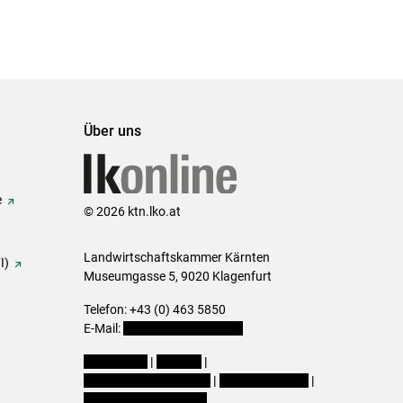
Über uns
e
© 2026 ktn.lko.at
Landwirtschaftskammer Kärnten
I)
Museumgasse 5, 9020 Klagenfurt
Telefon: +43 (0) 463 5850
E-Mail:
office@lk-kaernten.at
Impressum
|
Kontakt
|
Datenschutzerklärung
|
Barrierefreiheit
|
Cookie-Einstellungen