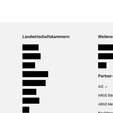
Landwirtschaftskammern:
Weitere
Österreich
Kleinanz
Burgenland
Downloa
Kärnten
Links
Niederösterreich
Partner
Oberösterreich
AIZ
Salzburg
ARGE Bäu
Steiermark
ARGE Mei
Tirol