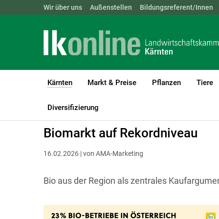
Landwirtschaftskammern:
Wir über uns
Außenstellen
ÖSTERREICH
Bildungsreferent/Innen
BGLD
KTN
Kärnten
Markt & Preise
Pflanzen
Tiere
(current)1
LK Kärnten
Kärnten
Diversifizierung
Biomarkt auf Rekordniveau
16.02.2026 | von AMA-Marketing
Bio aus der Region als zentrales Kaufargume