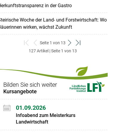
erkunftstransparenz in der Gastro
teirische Woche der Land- und Forstwirtschaft: Wo
Bäuerinnen wirken, wächst Zukunft
Seite 1 von 13
zum
zurück
weiter
zum
127 Artikel | Seite 1 von 13
ersten
zum
zum
letzten
Set
vorigen
nächsten
Set
Set
Set
Bilden Sie sich weiter
Kursangebote
01.09.2026
Infoabend zum Meisterkurs
Landwirtschaft