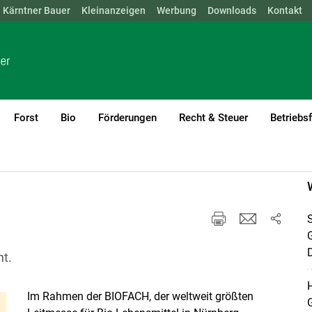
Kärntner Bauer
NÖ
OÖ
SBG
Kleinanzeigen
STMK
TIROL
Werbung
VBG
WIEN
Downloads
Kontakt
Forst
Bio
Förderungen
Recht & Steuer
Betriebs
S
D
nt.
H
Im Rahmen der BIOFACH, der weltweit größten