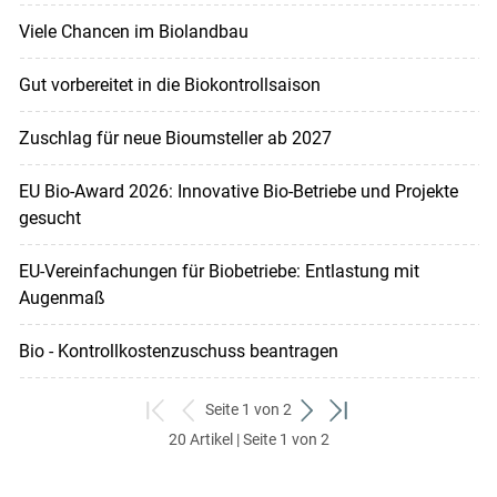
Viele Chancen im Biolandbau
Gut vorbereitet in die Biokontrollsaison
Zuschlag für neue Bioumsteller ab 2027
EU Bio-Award 2026: Innovative Bio-Betriebe und Projekte
gesucht
EU-Verein­fachungen für Biobetriebe: Entlastung mit
Augenmaß
Bio - Kontrollkostenzuschuss beantragen
Seite 1 von 2
zum
zurück
weiter
zum
20 Artikel | Seite 1 von 2
ersten
zum
zum
letzten
Set
vorigen
nächsten
Set