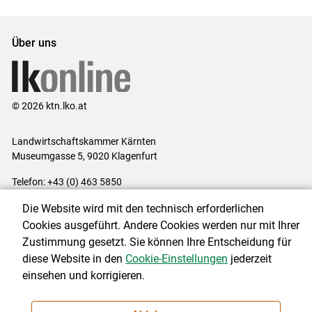
Set
Set
Über uns
© 2026 ktn.lko.at
Landwirtschaftskammer Kärnten
Museumgasse 5, 9020 Klagenfurt
Telefon: +43 (0) 463 5850
E-Mail:
office@lk-kaernten.at
Die Website wird mit den technisch erforderlichen
Impressum
|
Kontakt
|
Datenschutzerklärung
|
Barrierefreiheit
|
Cookies ausgeführt. Andere Cookies werden nur mit Ihrer
Cookie-Einstellungen
Zustimmung gesetzt. Sie können Ihre Entscheidung für
diese Website in den
Cookie-Einstellungen
jederzeit
einsehen und korrigieren.
NEWSLETTER