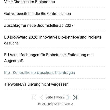
Viele Chancen im Biolandbau
Gut vorbereitet in die Biokontrollsaison
Zuschlag für neue Bioumsteller ab 2027
EU Bio-Award 2026: Innovative Bio-Betriebe und Projekte
gesucht
EU-Verein­fachungen für Biobetriebe: Entlastung mit
Augenmaß
Bio - Kontrollkostenzuschuss beantragen
Tierwohl-Evaluierung nicht vergessen
Seite 1 von 2
zum
zurück
weiter
zum
19 Artikel | Seite 1 von 2
ersten
zum
zum
letzten