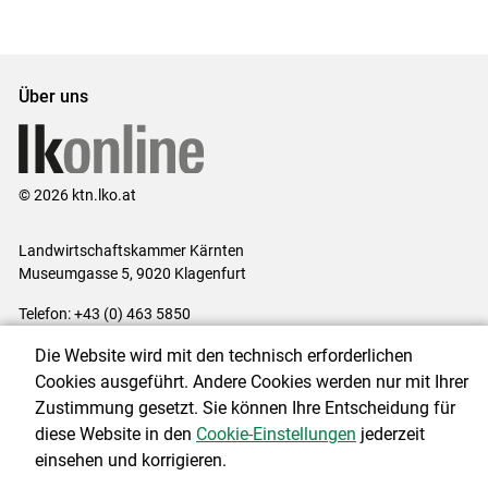
Set
vorigen
nächsten
Set
Set
Set
Über uns
© 2026 ktn.lko.at
Landwirtschaftskammer Kärnten
Museumgasse 5, 9020 Klagenfurt
Telefon: +43 (0) 463 5850
E-Mail:
office@lk-kaernten.at
Die Website wird mit den technisch erforderlichen
Impressum
|
Kontakt
|
Datenschutzerklärung
|
Barrierefreiheit
|
Cookies ausgeführt. Andere Cookies werden nur mit Ihrer
Cookie-Einstellungen
Zustimmung gesetzt. Sie können Ihre Entscheidung für
diese Website in den
Cookie-Einstellungen
jederzeit
einsehen und korrigieren.