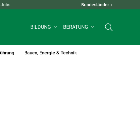
Jobs
Bundesländer +
QUICK LINKS +
BILDUNG
BERATUNG
führung
Bauen, Energie & Technik