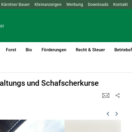
Kärntner Bauer
NÖ
OÖ
SBG
Kleinanzeigen
STMK
TIROL
Werbung
VBG
WIEN
Downloads
Kontakt
Forst
Bio
Förderungen
Recht & Steuer
Betriebs
haltungs und Schafscherkurse
Previous
Next