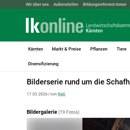
Landwirtschaftskammern:
Wir über uns
Außenstellen
ÖSTERREICH
Bildungsreferent/Innen
BGLD
KTN
Kärnten
Markt & Preise
Pflanzen
Tiere
(current)1
LK Kärnten
Kärnten
Bildergalerien Aktuell
Diversifizierung
Bilderserie rund um die Schaf
17.03.2026 | von
Red.
Bildergalerie
(19 Fotos)