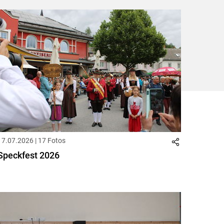
ersten
zum
zum
letzten
Set
vorigen
nächsten
Set
Set
Set
17.07.2026 | 17 Fotos
Speckfest 2026