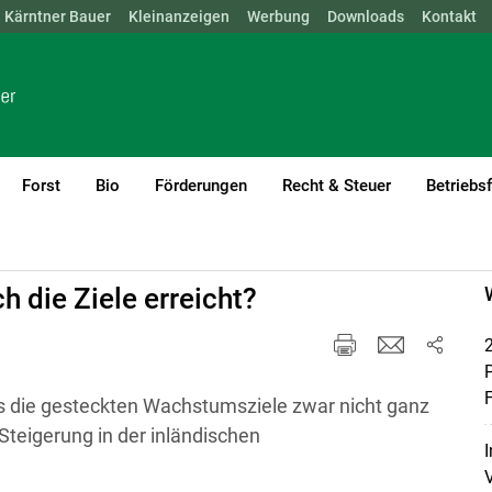
Kärntner Bauer
NÖ
OÖ
SBG
Kleinanzeigen
STMK
TIROL
Werbung
VBG
WIEN
Downloads
Kontakt
Forst
Bio
Förderungen
Recht & Steuer
Betriebs
current)1
h die Ziele erreicht?
2
F
ass die gesteckten Wachstumsziele zwar nicht ganz
Steigerung in der inländischen
I