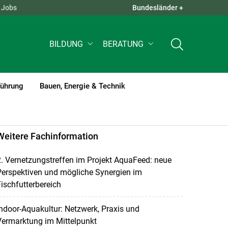
Jobs
Bundesländer +
QUICK LINKS +
BILDUNG
BERATUNG
führung
Bauen, Energie & Technik
Weitere Fachinformation
. Vernetzungstreffen im Projekt AquaFeed: neue
Perspektiven und mögliche Synergien im
ischfutterbereich
ndoor-Aquakultur: Netzwerk, Praxis und
Vermarktung im Mittelpunkt