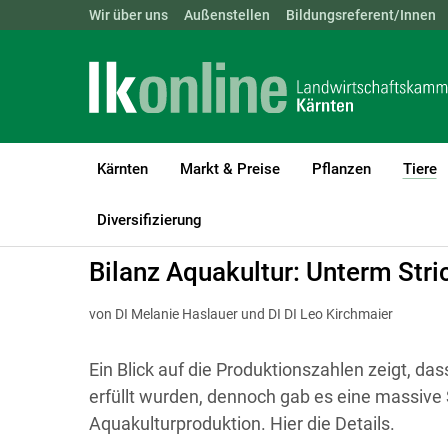
Landwirtschaftskammern:
Wir über uns
Außenstellen
ÖSTERREICH
Bildungsreferent/Innen
BGLD
KTN
Kärnten
Markt & Preise
Pflanzen
Tiere
(
LK Kärnten
Tiere
Fische
Branchenaktivitäten
Diversifizierung
Bilanz Aquakultur: Unterm Stric
von DI Melanie Haslauer und DI DI Leo Kirchmaier
Ein Blick auf die Produktionszahlen zeigt, d
erfüllt wurden, dennoch gab es eine massive 
Aquakulturproduktion. Hier die Details.