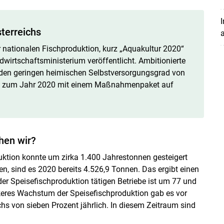
I
terreichs
r nationalen Fischproduktion, kurz „Aquakultur 2020“
rtschaftsministerium veröffentlicht. Ambitionierte
den geringen heimischen Selbstversorgungsgrad von
 bis zum Jahr 2020 mit einem Maßnahmenpaket auf
Skip to main content
hen wir?
duktion konnte um zirka 1.400 Jahrestonnen gesteigert
, sind es 2020 bereits 4.526,9 Tonnen. Das ergibt einen
er Speisefischproduktion tätigen Betriebe ist um 77 und
rkeres Wachstum der Speisefischproduktion gab es vor
s von sieben Prozent jährlich. In diesem Zeitraum sind