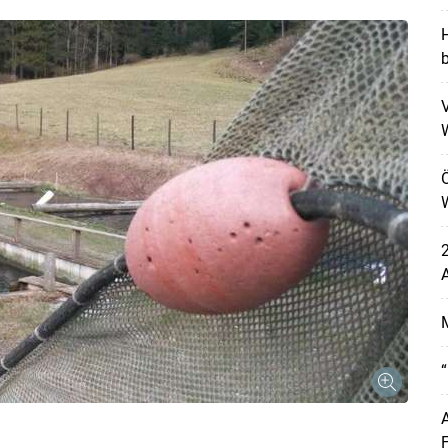
H
V
Ö
2
A
“
A
F