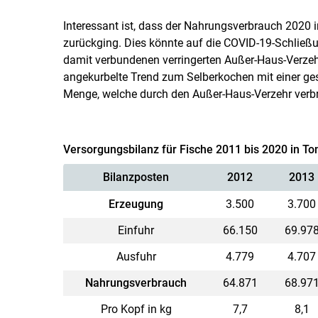
Interessant ist, dass der Nahrungsverbrauch 2020
zurückging. Dies könnte auf die COVID-19-Schließ
damit verbundenen verringerten Außer-Haus-Verzeh
angekurbelte Trend zum Selberkochen mit einer ges
Menge, welche durch den Außer-Haus-Verzehr verbr
Versorgungsbilanz für Fische 2011 bis 2020 in T
Bilanzposten
2012
2013
Erzeugung
3.500
3.700
Einfuhr
66.150
69.97
Ausfuhr
4.779
4.707
Nahrungsverbrauch
64.871
68.97
Pro Kopf in kg
7,7
8,1