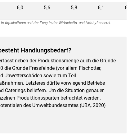
6,0
5,6
5,8
6,1
6,4
 in Aquakulturen und der Fang in der Wirtschafts- und Hobbyfischerei.
besteht Handlungsbedarf?
 erfasst neben der Produktionsmenge auch die Gründe
die Gründe Fressfeinde (vor allem Fischotter,
d Unwetterschäden sowie zum Teil
aßnahmen. Letzteres dürfte vorwiegend Betriebe
d Caterings beliefern. Um die Situation genauer
nzelnen Produktionssparten betrachtet werden.
otentialen des Umweltbundesamtes (UBA, 2020)