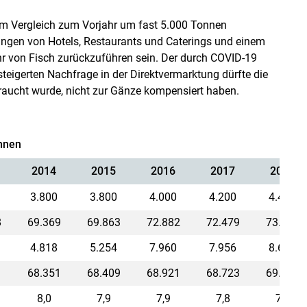
 im Vergleich zum Vorjahr um fast 5.000 Tonnen
ungen von Hotels, Restaurants und Caterings und einem
r von Fisch zurückzuführen sein. Der durch COVID-19
teigerten Nachfrage in der Direktvermarktung dürfte die
aucht wurde, nicht zur Gänze kompensiert haben.
onnen
2014
2015
2016
2017
2018
3.800
3.800
4.000
4.200
4.400
8
69.369
69.863
72.882
72.479
73.356
4.818
5.254
7.960
7.956
8.679
1
68.351
68.409
68.921
68.723
69.077
8,0
7,9
7,9
7,8
7,8