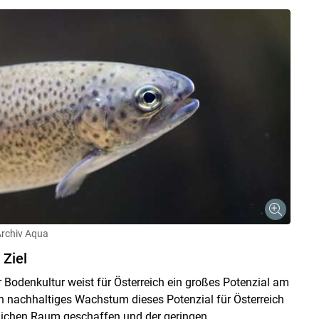
Archiv Aqua
 Ziel
ür Bodenkultur weist für Österreich ein großes Potenzial am
urch nachhaltiges Wachstum dieses Potenzial für Österreich
ichen Raum geschaffen und der geringen