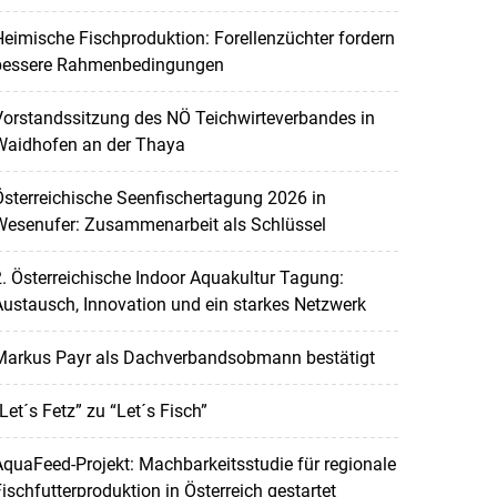
eimische Fischproduktion: Forellenzüchter fordern
bessere Rahmenbedingungen
orstandssitzung des NÖ Teichwirteverbandes in
Waidhofen an der Thaya
sterreichische Seenfischertagung 2026 in
Wesenufer: Zusammenarbeit als Schlüssel
. Österreichische Indoor Aquakultur Tagung:
ustausch, Innovation und ein starkes Netzwerk
Markus Payr als Dachverbandsobmann bestätigt
Let´s Fetz” zu “Let´s Fisch”
quaFeed-Projekt: Machbarkeitsstudie für regionale
ischfutterproduktion in Österreich gestartet