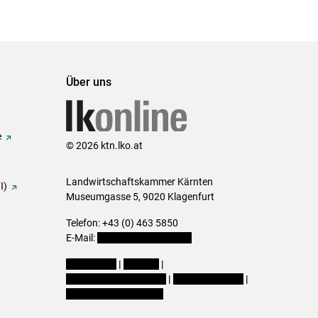
Über uns
e
© 2026 ktn.lko.at
Landwirtschaftskammer Kärnten
I)
Museumgasse 5, 9020 Klagenfurt
Telefon: +43 (0) 463 5850
E-Mail:
office@lk-kaernten.at
Impressum
|
Kontakt
|
Datenschutzerklärung
|
Barrierefreiheit
|
Cookie-Einstellungen