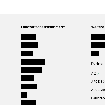
Landwirtschaftskammern:
Weitere
Österreich
Kleinanz
Burgenland
Downloa
Kärnten
Links
Niederösterreich
Partner
Oberösterreich
AIZ
Salzburg
ARGE Bäu
Steiermark
ARGE Mei
Tirol
Baulehrs
Vorarlberg