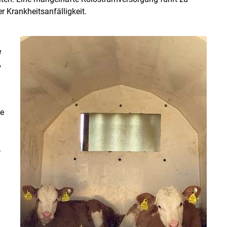
Krankheitsanfälligkeit.
e
,
e
.