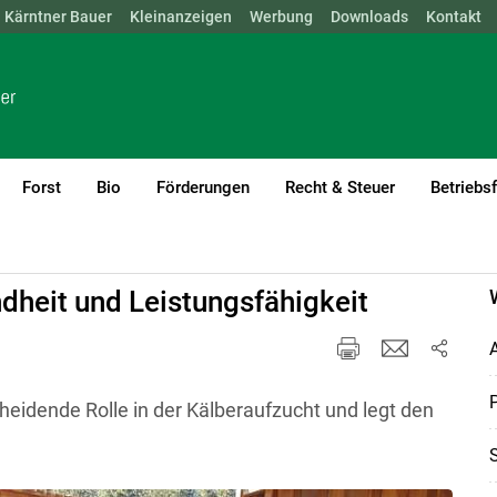
Kärntner Bauer
NÖ
OÖ
SBG
Kleinanzeigen
STMK
TIROL
Werbung
VBG
WIEN
Downloads
Kontakt
Forst
Bio
Förderungen
Recht & Steuer
Betriebs
current)1
dheit und Leistungsfähigkeit
A
P
idende Rolle in der Kälberaufzucht und legt den
S