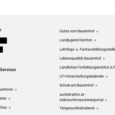
s
Gutes vom Bauernhof
eigen
Landjugend Kärnten
ds
Lehrlings- u. Fachausbildungsstell
Lebensqualität Bauernhof
Ländliches Fortbildungsinstitut (LF
-Services
LFI-Veranstaltungskalender
Schule am Bauernhof
erinnen
suchetraktor.at -
ster
Gebrauchtmaschinenportal
chau
Tiergesundheitsdienst