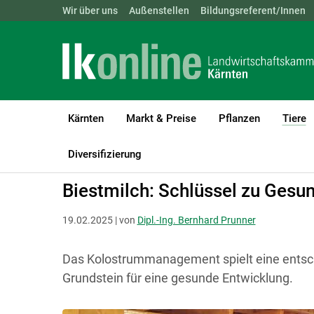
Landwirtschaftskammern:
Wir über uns
Außenstellen
ÖSTERREICH
Bildungsreferent/Innen
BGLD
KTN
Kärnten
Markt & Preise
Pflanzen
Tiere
(
LK Kärnten
Tiere
Rinder
Kälber & Jungvieh
Diversifizierung
Biestmilch: Schlüssel zu Gesun
19.02.2025 | von
Dipl.-Ing. Bernhard Prunner
Das Kolostrummanagement spielt eine entsche
Grundstein für eine gesunde Entwicklung.