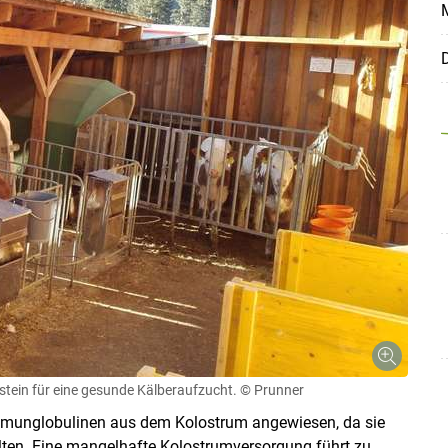
M
D
Skip to main content
stein für eine gesunde Kälberaufzucht.
© Prunner
mmunglobulinen aus dem Kolostrum angewiesen, da sie
alten. Eine mangelhafte Kolostrumversorgung führt zu